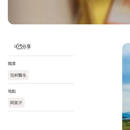
分享
0
職業
兒科醫生
地點
阿富汗