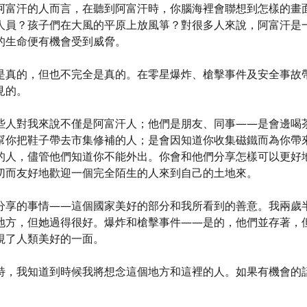
阿富汗的人而言，在聽到阿富汗時，你腦海裡會聯想到怎樣的畫
人員？孩子們在大風的平原上放風箏？對很多人來說，阿富汗是
的生命便有機會受到威脅。
是真的，但也不完全是真的。在零星爆炸、槍擊事件及安全事故
見的。
些人對我來說不僅是阿富汗人；他們是朋友、同事——是會邊喝
幫你把鞋子帶去市集修補的人；是會因知道你收集磁鐵而為你帶
的人，儘管他們知道你不能外出。你會和他們分享怎樣可以更好
切而友好地歡迎一個完全陌生的人來到自己的土地來。
分享的事情——這個國家美好的部分和我所看到的善意。我兩歲
地方，但她過得很好。爆炸和槍擊事件——是的，他們並存著，
視了人類美好的一面。
特，我知道到時候我將想念這個地方和這裡的人。如果有機會的