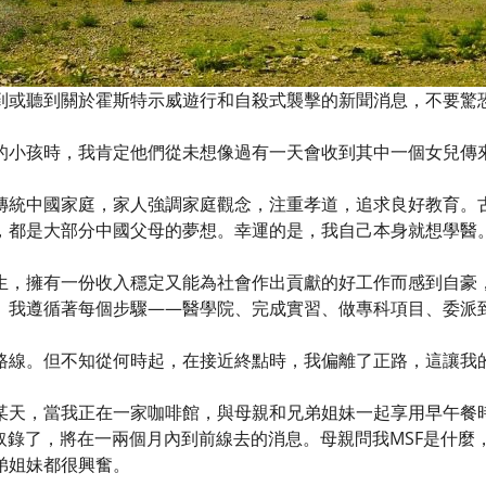
到或聽到關於霍斯特示威遊行和自殺式襲擊的新聞消息，不要驚
的小孩時，我肯定他們從未想像過有一天會收到其中一個女兒傳
傳統中國家庭，家人強調家庭觀念，注重孝道，追求良好教育。
，都是大部分中國父母的夢想。幸運的是，我自己本身就想學醫
生，擁有一份收入穩定又能為社會作出貢獻的好工作而感到自豪
。我遵循著每個步驟——醫學院、完成實習、做專科項目、委派
路線。但不知從何時起，在接近終點時，我偏離了正路，這讓我
某天，當我正在一家咖啡館，與母親和兄弟姐妹一起享用早午餐時
F取錄了，將在一兩個月內到前線去的消息。母親問我MSF是什
弟姐妹都很興奮。