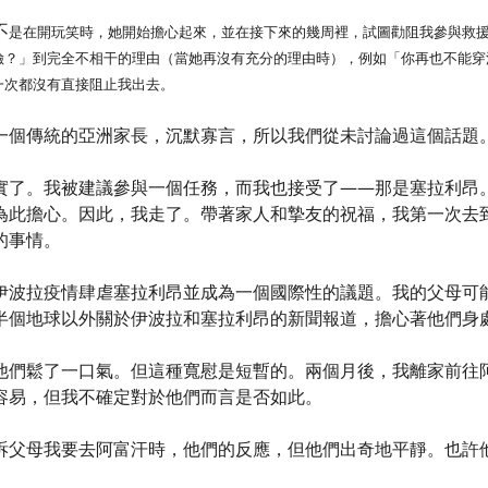
不
是在開玩笑時，她開始擔心起來，並在接下來的幾周裡，試圖勸阻我參與救
險？」到完全不相干的理由（當她再沒有充分的理由時），例如「你再也不能穿
一次都沒有直接阻止我出去。
一個傳統的亞洲家長，沉默寡言，所以我們從未討論過這個話題
實了。我被建議參與一個任務，而我也接受了——那是塞拉利昂
為此擔心。因此，我走了。帶著家人和摯友的祝福，我第一次去
的事情。
伊波拉疫情肆虐塞拉利昂並成為一個國際性的議題。我的父母可
半個地球以外關於伊波拉和塞拉利昂的新聞報道，擔心著他們身
他們鬆了一口氣。但這種寬慰是短暫的。兩個月後，我離家前往
容易，但我不確定對於他們而言是否如此。
訴父母我要去阿富汗時，他們的反應，但他們出奇地平靜。也許