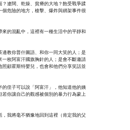
面？遼闊、乾燥、貧瘠的大地？飽受戰爭蹂
一個危險的地方，槍擊、爆炸與綁架事件很
帶來的混亂中，這裡有一種生活中的平靜和
茶邊教你普什圖語、和你一同大笑的人；是
來一枚阿富汗國旗胸針的人；是會不斷邀請
地照顧霍斯特嬰兒，也會和他們分享笑話並
半的侄子可以說「阿富汗」，他知道他的姨
但若你讓自己的觀感被個別的暴力行為蒙上
話，我將毫不猶豫地回到這裡（肯定我的父