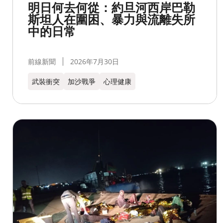
明日何去何從：約旦河西岸巴勒
斯坦人在圍困、暴力與流離失所
中的日常
前線新聞
2026年7月30日
武裝衝突
加沙戰爭
心理健康