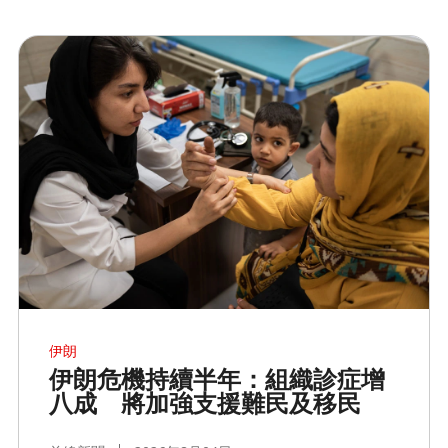
伊朗
伊朗危機持續半年：組織診症增
八成 將加強支援難民及移民