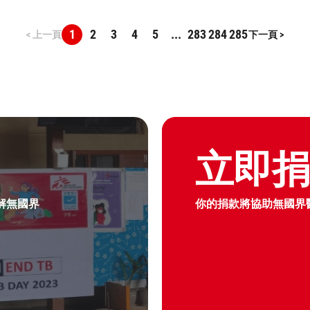
1
2
3
4
5
...
283
284
285
< 上一頁
下一頁 >
Graphic of hand with heart 
立即
解無國界
你的捐款將協助無國界