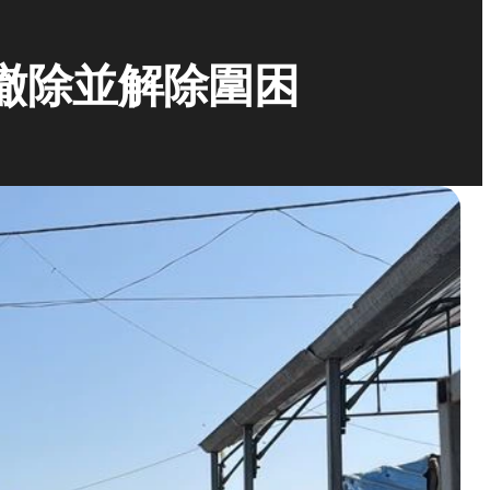
撤除並解除圍困