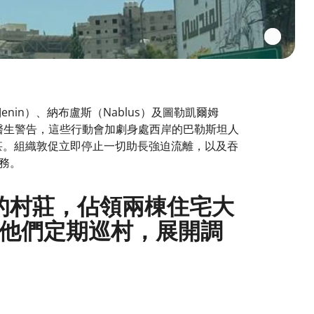
in）、納布盧斯（Nablus）及圖勒凱爾姆
界醫生警告，這些行動會加劇身處西岸的巴勒斯坦人
尤甚。組織敦促立即停止一切助長強迫流離，以及吞
務。
的村莊，佔領兩棟住宅大
他們定期巡村，展開調