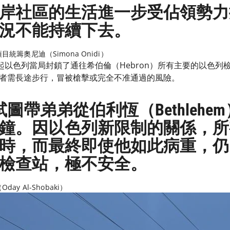
岸社區的生活進一步受佔領勢力
況不能持續下去。
籌奧尼迪（Simona Onidi）
日起以色列當局封鎖了通往希伯倫（Hebron）所有主要的以色
者需長途步行，冒被槍擊或完全不准通過的風險。
試圖帶弟弟從伯利恆（Bethleh
分鐘。因以色列新限制的關係，
時，而最終即使他如此病重，仍
檢查站，極不安全。
y Al-Shobaki）