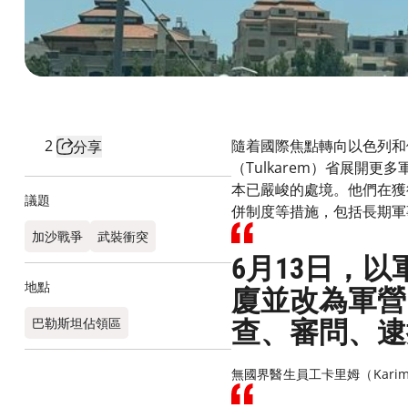
2
隨着國際焦點轉向以色列和伊
分享
（Tulkarem）省展
本已嚴峻的處境。他們在獲
議題
併制度等措施，包括長期軍
加沙戰爭
武裝衝突
6月13日，
地點
廈並改為軍營
巴勒斯坦佔領區
查、審問、逮
無國界醫生員工卡里姆（Kari