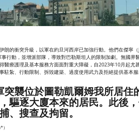
朗的衝突升級，以軍在約旦河西岸已加強行動。他們在傑寧（Jen
開更多軍事行動，並增派部隊，導致對巴勒斯坦人的限制加劇。無國
得醫療護理及基本服務方面面對重大障礙，自2023年10月起
事駐紮、行動限制、拆毀建築、過度使用武力及拒絕提供基本服
以軍突襲位於圖勒凱爾姆我所居住
，驅逐大廈本來的居民。此後，
捕、搜查及拘留。
m*）