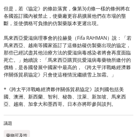
但是，若《協定》的條款落實，像第3(d)條一樣的條例將在
各國簽訂國內被禁止，使藥廠更容易擴展他們在市場的壟
斷，並使價格可負擔的仿製藥版本更遲出現。
馬來西亞愛滋病理事會的拉赫曼（Fifa RAHMAN）說：「若
馬來西亞、越南等國家簽訂了這條妨礙仿製藥出現的協定，
那些已經試盡其他治療方法的愛滋病毒感染者將會再度面臨
死亡。」她續說：「馬來西亞購買抗愛滋病毒藥物所繳付的
價格，是各國發展中國家中最高的，《跨太平洋戰略經濟夥
伴關係貿易協定》只會使這種情況繼續雪上加霜。」
*《跨太平洋戰略經濟夥伴關係貿易協定》談判國包括美
國、澳洲、新西蘭、智利、秘魯、汶萊、新加坡、馬來西
亞、越南、加拿大和墨西哥。日本亦將即參與談判。
議題
藥物可及性