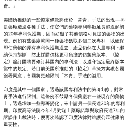
脅。」
美國所推動的一些協定條款將便於「常青」手法的出現──即
是藥廠透過各種手法，使它們的藥物專利壟斷延長超過起初
的20年專利保護期，因而妨礙了其他價格可負擔的藥物的出
現。例如有些藥廠就同一種藥物獲取多個二次專利，以確保
即使藥物的原有專利保護期過去，產品仍然在大量專利下繼
續保持壟斷，防止採購價格更可負擔的仿製藥版本。《協
定》簽訂國將要修訂其國內的專利法，以遵守協定最終版本
當中的規定。若目前美國所推動的《協定》草擬方案獲各國
簽署同意，各國將更難限制「常青」手法的濫用。
印度是其中一個國家，透過該國專利法中的第3(d)條，對常
青手法進行限制。這條例不鼓勵各個藥廠在一些現存的藥物
上，透過增加一些顯著變化，來申請另一個長達20年的專利
期。印度高等法院今年4月對瑞士藥廠諾華與政府長達7年的
訴訟作出裁決時，便再次確認了印度法律對維護公眾健康的
重要性。