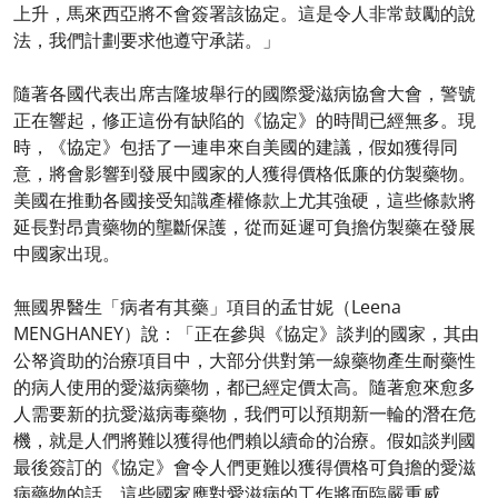
上升，馬來西亞將不會簽署該協定。這是令人非常鼓勵的說
法，我們計劃要求他遵守承諾。」
隨著各國代表出席吉隆坡舉行的國際愛滋病協會大會，警號
正在響起，修正這份有缺陷的《協定》的時間已經無多。現
時，《協定》包括了一連串來自美國的建議，假如獲得同
意，將會影響到發展中國家的人獲得價格低廉的仿製藥物。
美國在推動各國接受知識產權條款上尤其強硬，這些條款將
延長對昂貴藥物的壟斷保護，從而延遲可負擔仿製藥在發展
中國家出現。
無國界醫生「病者有其藥」項目的孟甘妮（Leena
MENGHANEY）說：「正在參與《協定》談判的國家，其由
公帑資助的治療項目中，大部分供對第一線藥物產生耐藥性
的病人使用的愛滋病藥物，都已經定價太高。隨著愈來愈多
人需要新的抗愛滋病毒藥物，我們可以預期新一輪的潛在危
機，就是人們將難以獲得他們賴以續命的治療。假如談判國
最後簽訂的《協定》會令人們更難以獲得價格可負擔的愛滋
病藥物的話，這些國家應對愛滋病的工作將面臨嚴重威