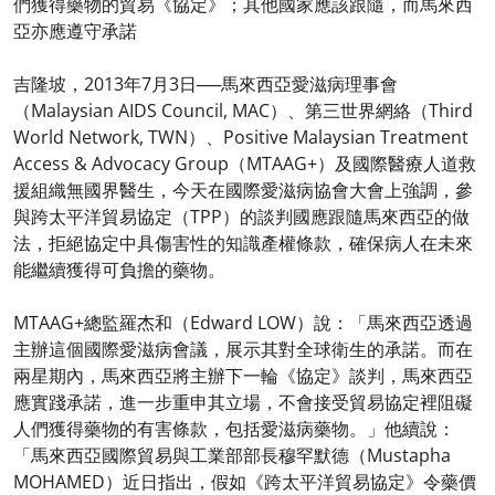
們獲得藥物的貿易《協定》；其他國家應該跟隨，而馬來西
亞亦應遵守承諾
吉隆坡，2013年7月3日──馬來西亞愛滋病理事會
（Malaysian AIDS Council, MAC）、第三世界網絡（Third
World Network, TWN）、Positive Malaysian Treatment
Access & Advocacy Group（MTAAG+）及國際醫療人道救
援組織無國界醫生，今天在國際愛滋病協會大會上強調，參
與跨太平洋貿易協定（TPP）的談判國應跟隨馬來西亞的做
法，拒絕協定中具傷害性的知識產權條款，確保病人在未來
能繼續獲得可負擔的藥物。
MTAAG+總監羅杰和（Edward LOW）說：「馬來西亞透過
主辦這個國際愛滋病會議，展示其對全球衛生的承諾。而在
兩星期內，馬來西亞將主辦下一輪《協定》談判，馬來西亞
應實踐承諾，進一步重申其立場，不會接受貿易協定裡阻礙
人們獲得藥物的有害條款，包括愛滋病藥物。」他續說：
「馬來西亞國際貿易與工業部部長穆罕默德（Mustapha
MOHAMED）近日指出，假如《跨太平洋貿易協定》令藥價