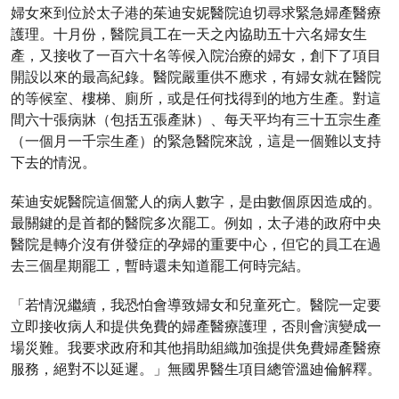
婦女來到位於太子港的茱迪安妮醫院迫切尋求緊急婦產醫療
護理。十月份，醫院員工在一天之內協助五十六名婦女生
產，又接收了一百六十名等候入院治療的婦女，創下了項目
開設以來的最高紀錄。醫院嚴重供不應求，有婦女就在醫院
的等候室、樓梯、廁所，或是任何找得到的地方生產。對這
間六十張病牀（包括五張產牀）、每天平均有三十五宗生產
（一個月一千宗生產）的緊急醫院來說，這是一個難以支持
下去的情況。
茱迪安妮醫院這個驚人的病人數字，是由數個原因造成的。
最關鍵的是首都的醫院多次罷工。例如，太子港的政府中央
醫院是轉介沒有併發症的孕婦的重要中心，但它的員工在過
去三個星期罷工，暫時還未知道罷工何時完結。
「若情況繼續，我恐怕會導致婦女和兒童死亡。醫院一定要
立即接收病人和提供免費的婦產醫療護理，否則會演變成一
場災難。我要求政府和其他捐助組織加強提供免費婦產醫療
服務，絕對不以延遲。」無國界醫生項目總管溫廸倫解釋。