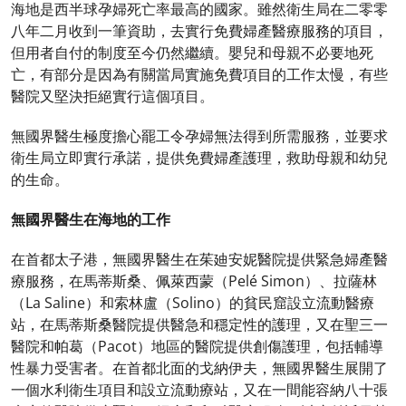
海地是西半球孕婦死亡率最高的國家。雖然衛生局在二零零
八年二月收到一筆資助，去實行免費婦產醫療服務的項目，
但用者自付的制度至今仍然繼續。嬰兒和母親不必要地死
亡，有部分是因為有關當局實施免費項目的工作太慢，有些
醫院又堅決拒絕實行這個項目。
無國界醫生極度擔心罷工令孕婦無法得到所需服務，並要求
衛生局立即實行承諾，提供免費婦產護理，救助母親和幼兒
的生命。
無國界醫生在海地的工作
在首都太子港，無國界醫生在茱廸安妮醫院提供緊急婦產醫
療服務，在馬蒂斯桑、佩萊西蒙（Pelé Simon）、拉薩林
（La Saline）和索林盧（Solino）的貧民窟設立流動醫療
站，在馬蒂斯桑醫院提供醫急和穩定性的護理，又在聖三一
醫院和帕葛（Pacot）地區的醫院提供創傷護理，包括輔導
性暴力受害者。在首都北面的戈納伊夫，無國界醫生展開了
一個水利衛生項目和設立流動療站，又在一間能容納八十張