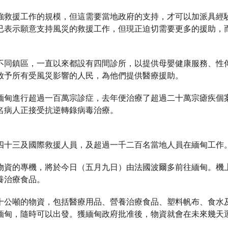
強救援工作的規模，但這需要當地政府的支持，才可以加派具經
已表示願意支持風災的救援工作，但現正迫切需要更多的援助，
不同鎮區，一直以來都設有四間診所，以提供母嬰健康服務、性
放予所有受風災影響的人民，為他們提供醫療援助。
緬甸進行超過一百萬宗診症，去年便治療了超過二十萬宗瘧疾個
名病人正接受抗逆轉錄病毒治療。
四十三及國際救援人員，及超過一千二百名當地人員在緬甸工作
物資的專機，將於今日（五月九日）由法國波爾多前往緬甸。機
養治療食品。
十公噸的物資，包括醫療用品、營養治療食品、塑料帆布、食水
緬甸，隨時可以出發。獲緬甸政府批准後，物資就會在未來幾天