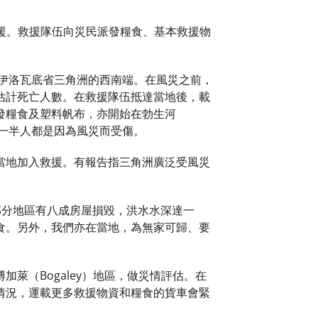
救援。救援隊伍向災民派發糧食、基本救援物
抵達伊洛瓦底省三角洲的西南端。在風災之前，
估計死亡人數。在救援隊伍抵達當地後，載
發糧食及塑料帆布，亦開始在勃生河
中有一半人都是因為風災而受傷。
當地加入救援。有報告指三角洲廣泛受風災
在部分地區有八成房屋損毀，洪水水深達一
食。另外，我們亦在當地，為無家可歸、要
萊（Bogaley）地區，做災情評估。在
情況，運載更多救援物資和糧食的貨車會緊