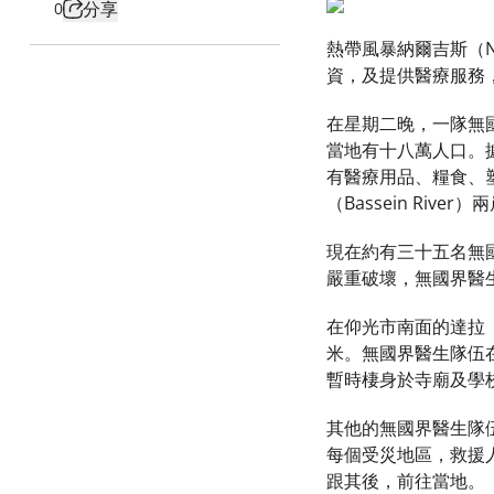
分享
0
熱帶風暴納爾吉斯（N
資，及提供醫療服務
在星期二晚，一隊無國
當地有十八萬人口。
有醫療用品、糧食、
（Bassein R
現在約有三十五名無
嚴重破壞，無國界醫
在仰光市南面的達拉（
米。無國界醫生隊伍
暫時棲身於寺廟及學
其他的無國界醫生隊伍
每個受災地區，救援
跟其後，前往當地。