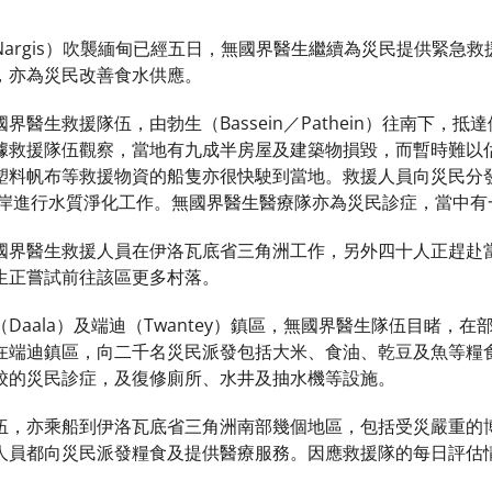
argis）吹襲緬甸已經五日，無國界醫生繼續為災民提供緊急
，亦為災民改善食水供應。
界醫生救援隊伍，由勃生（Bassein／Pathein）往南下，
據救援隊伍觀察，當地有九成半房屋及建築物損毀，而暫時難以
塑料帆布等救援物資的船隻亦很快駛到當地。救援人員向災民分
iver）兩岸進行水質淨化工作。無國界醫生醫療隊亦為災民診症，當
國界醫生救援人員在伊洛瓦底省三角洲工作，另外四十人正趕赴
生正嘗試前往該區更多村落。
Daala）及端迪（Twantey）鎮區，無國界醫生隊伍目睹，
在端迪鎮區，向二千名災民派發包括大米、食油、乾豆及魚等糧
校的災民診症，及復修廁所、水井及抽水機等設施。
，亦乘船到伊洛瓦底省三角洲南部幾個地區，包括受災嚴重的博加
人員都向災民派發糧食及提供醫療服務。因應救援隊的每日評估