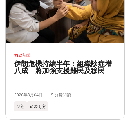
前線新聞
伊朗危機持續半年：組織診症增
八成 將加強支援難民及移民
2026年8月04日
5 分鐘閱讀
伊朗
武裝衝突