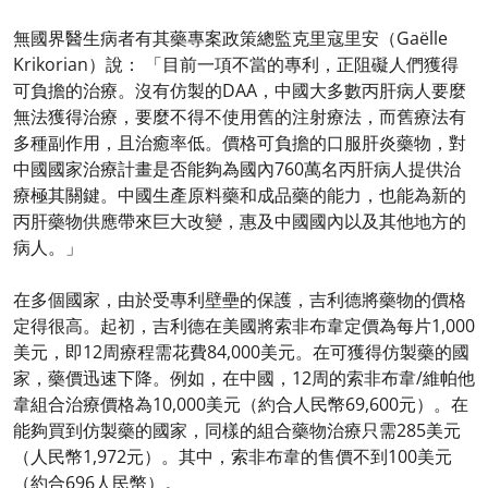
無國界醫生病者有其藥專案政策總監克里寇里安（Gaëlle
Krikorian）說： 「目前一項不當的專利，正阻礙人們獲得
可負擔的治療。沒有仿製的DAA，中國大多數丙肝病人要麼
無法獲得治療，要麼不得不使用舊的注射療法，而舊療法有
多種副作用，且治癒率低。價格可負擔的口服肝炎藥物，對
中國國家治療計畫是否能夠為國內760萬名丙肝病人提供治
療極其關鍵。中國生產原料藥和成品藥的能力，也能為新的
丙肝藥物供應帶來巨大改變，惠及中國國內以及其他地方的
病人。」
在多個國家，由於受專利壁壘的保護，吉利德將藥物的價格
定得很高。起初，吉利德在美國將索非布韋定價為每片1,000
美元，即12周療程需花費84,000美元。在可獲得仿製藥的國
家，藥價迅速下降。例如，在中國，12周的索非布韋/維帕他
韋組合治療價格為10,000美元（約合人民幣69,600元）。在
能夠買到仿製藥的國家，同樣的組合藥物治療只需285美元
（人民幣1,972元）。其中，索非布韋的售價不到100美元
（約合696人民幣）。