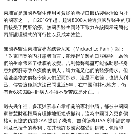
柬埔寨是無國界醫生使用可負擔的新型口服仿製藥治療丙肝
的國家之一。自2016年起，超過8000人通過無國界醫生的項
目接受了丙肝治療。無國界醫生同時正致力在該國示範簡化
丙肝護理模式的可行性以及成本效益。
無國界醫生柬埔寨專案總管尼帕（Mickael Le Paih ）說：
「對柬埔寨的丙肝患者而言，能獲得仿製的口服藥物，為他
們的生命帶來了徹底的改變。吉利德聲稱盡可能協助那些身
患如丙肝等致命疾病的病人，竭力滿足他們的醫療需求。但
這些藥物的價格令病人們望而卻步。這是不道德，也損人利
己。儘管這種新療法已問世近5年，在中國和其他地方，仍
有近6,800萬丙肝病人不得不受苦或是死亡。」
過去幾年裡，多項與索非布韋相關的專利申請，都被中國國
家智慧財產權局有理據地拒絕或撤銷，這為中國引入更多價
格可負擔的仿製DAA 提供了機會。吉利德為DAA 所申請的專
利及已授予的專利，在其他許多國家都受到挑戰，包括印