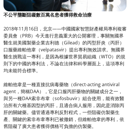
不公平壟斷阻礙數百萬名患者獲得救命治療
2018年11月16日，北京——中國國家智慧財產權局專利複審
委員會（PRB）今天進行意義重大的公開審理，事關無國界
醫生就美國製藥企業吉利德（Gilead）的丙型肝炎（丙肝）
口服藥維帕他韋（velpatasvir）提出專利無效請求。無國界
醫生挑戰這一專利，是因為根據世界貿易組織（WTO）的規
則下的中國的專利法，不論在法律和科學層面上，這項專利
均未能符合標準。
維帕他韋是一種直接抗病毒藥物（direct-acting antiviral
agent，簡稱DAA），它是口服丙肝藥物的關鍵成分之一，
與另一種DAA索非布韋（sofosbuvir）組合使用，能有效醫
治所有六種基因型的丙肝，且適合病人服用，因此是消除丙
肝的關鍵藥。儘管通過專利反對程式，一些阻礙仿製藥生
產、關鍵的索非布韋專利已被撤銷，但維帕他韋的專利，依
舊阻礙了廣大患者獲得價格可負擔的仿製藥。