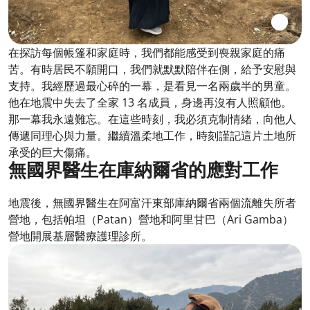
在探訪每個帳篷和家庭時，我們都能感受到喪親家庭的痛
苦。有時居民不願開口，我們就默默陪伴在側，給予安慰與
支持。我經歷過最心碎的一幕，是看見一名兩歲半的男童。
他在地震中失去了全家 13 名成員，身邊再沒有人照顧他。
那一幕我永遠難忘。在這些時刻，我必須克制情緒，向他人
傳遞同理心與力量。繼續溫柔地工作，時刻謹記這片土地所
承受的巨大傷痛。
無國界醫生在庫納爾省的應對工作
地震後，無國界醫生在阿富汗東部庫納爾省兩個流離失所者
營地，包括帕坦（Patan）營地和阿里甘巴（Ari Gamba）
營地開展基層醫療護理診所。