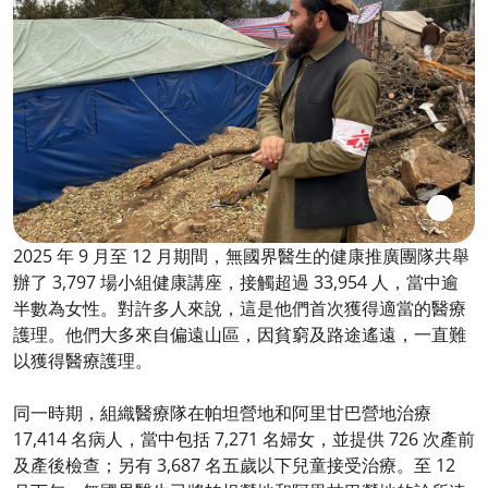
2025 年 9 月至 12 月期間，無國界醫生的健康推廣團隊共舉
辦了 3,797 場小組健康講座，接觸超過 33,954 人，當中逾
半數為女性。對許多人來說，這是他們首次獲得適當的醫療
護理。他們大多來自偏遠山區，因貧窮及路途遙遠，一直難
以獲得醫療護理。
同一時期，組織醫療隊在帕坦營地和阿里甘巴營地治療
17,414 名病人，當中包括 7,271 名婦女，並提供 726 次產前
及產後檢查；另有 3,687 名五歲以下兒童接受治療。至 12