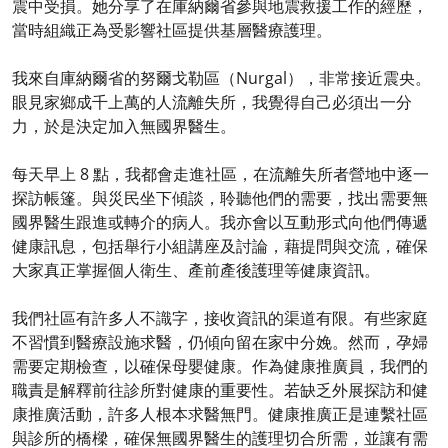
震中受損。她分享了在庫納爾省參與地震救援工作的經歷，
當時組織正為受影響社區提供基層醫療護理。
我來自庫納爾省的努爾戈勒區（Nurgal），非常接近震央。
眼見家鄉成千上萬的人流離失所，我覺得自己必須出一分
力，於是決定加入無國界醫生。
每天早上 8 點，我都會走進社區，在流離失所者營地中逐一
探訪帳篷。與災民坐下傾談，聆聽他們的需要，找出需要無
國界醫生跟進或轉介的病人。我亦會以互動形式向他們傳遞
健康訊息，包括舉行小組講座及討論，藉提問與交流，確保
大家真正掌握個人衛生、產前產後護理等健康資訊。
我們社區有許多人不識字，接收資訊的渠道有限。有些家庭
不習慣到醫療設施求醫，仍傾向留在家中分娩。然而，孕婦
需要定期檢查，以確保母嬰健康。作為健康推廣員，我們的
職責是解釋前往診所對健康的重要性。若缺乏外展探訪和健
康推廣活動，許多人根本求醫無門。健康推廣正是連繫社區
與診所的橋樑，確保無國界醫生的護理切合所需，並讓有需