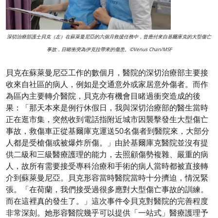
深切治療部護士貝克（左）在蘇萊曼尼亞的六個月救援任務中，曾應付來自基爾庫克的大型傷亡
事故，目睹衝突為伊克拉帶來的傷患。©Venus Chan/MSF
貝克在蘇萊曼尼亞工作的數個月，醫院的深切治療部主要接
收來自社區的病人，例如是交通意外或家居意外傷者。而作
為區內主要轉介醫院，貝克亦有機會目睹過衝突造成的後
果：「那天本來是例行休假日，我與深切治療部的醫生當時
正在逛市集，突然收到電話指附近城市因襲擊發生大型傷亡
事故，救傷車正從基爾庫克運送50名傷者到醫院來，大部分
人都是受槍傷或被爆炸所傷。」由於基爾庫克醫院並沒有提
供二級和三級醫療護理的能力，去照顧傷勢複雜、嚴重的病
人，故所有需要接受專科治療和手術的病人當時都被直接轉
介到蘇萊曼尼亞。貝克形容當時醫院當時十分擠迫，情況緊
張。「在荷蘭，我們接受過很多應對大型傷亡事故的訓練。
而在這裡真的發生了。」這次事件令貝克對醫院的完善程度
非常深刻。她形容醫院幾乎可以提供「一站式」醫療護理予