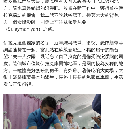
蹤及撰寫世界大事，總嚮往有天可以親身去自己寫過的地
方。這也算是編輯的浪漫吧。故當在新工作中，獲得前往伊
拉克採訪的機會，我二話不說就答應了。捧著大大的背包，
與一個女攝影師一同踏上前往蘇萊曼尼亞
（Sulaymaniyah）之路。
伊拉克這個國家的名字，近年總與戰爭、衝突、恐怖襲擊等
詞語連繫在一起。當我站在蘇萊曼尼亞下榻的房子的陽台，
望出去一片夕陽，幾近忘了自己身處的是備受衝突蹂躪的國
度。這個城市位於伊拉克庫爾德地區，是國內較為安穩的地
方。一幢幢完好無缺的房子、有炸雞、薯條吃的大商場，大
街上滿是捧著書本的學生，馬路上長長的私家車車龍，生活
看似正常得很。