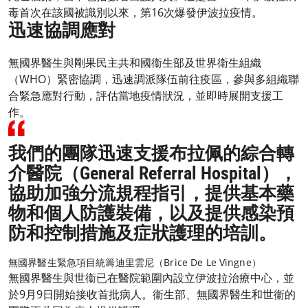
毒首次在該國被識別以來，第16次爆發伊波拉疫情。
迅速協調應對
無國界醫生與剛果民主共和國衞生部及世界衛生組織
（WHO）緊密協調，迅速調派隊伍前往疫區，參與多組織聯
合緊急應對行動，評估當地疫情狀況，並即時展開支援工
作。
我們的團隊迅速支援布拉佩的綜合轉
介醫院（General Referral Hospital），
協助加強分流規程指引，提供基本藥
物和個人防護裝備，以及提供感染預
防和控制措施及症狀護理的培訓。
無國界醫生緊急項目統籌迪里雲尼（Brice De Le Vingne）
無國界醫生與世衞已在醫院範圍內設立伊波拉治療中心，並
於9月9日開始接收首批病人。衞生部、無國界醫生和世衞的