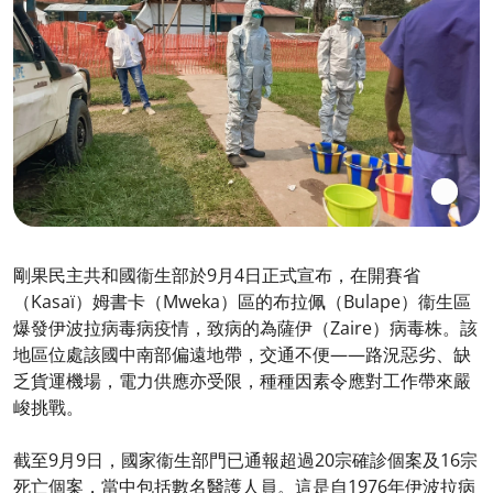
剛果民主共和國衞生部於9月4日正式宣布，在開賽省
（Kasaï）姆書卡（Mweka）區的布拉佩（Bulape）衞生區
爆發伊波拉病毒病疫情，致病的為薩伊（Zaire）病毒株。該
地區位處該國中南部偏遠地帶，交通不便——路況惡劣、缺
乏貨運機場，電力供應亦受限，種種因素令應對工作帶來嚴
峻挑戰。
截至9月9日，國家衞生部門已通報超過20宗確診個案及16宗
死亡個案，當中包括數名醫護人員。這是自1976年伊波拉病