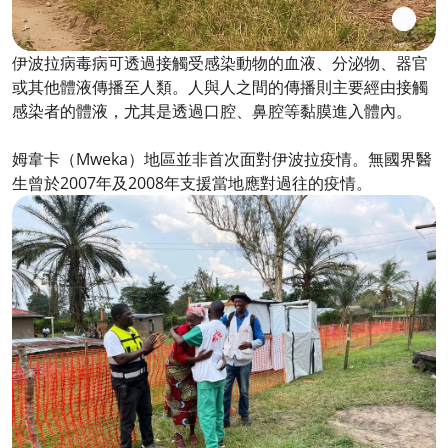
伊波拉病毒病可透過接觸受感染動物的血液、分泌物、器官
或其他體液傳播至人類。人與人之間的傳播則主要經由接觸
感染者的體液，尤其是透過口腔、鼻腔等黏膜進入體內。
姆韋卡（Mweka）地區並非首次面對伊波拉疫情。無國界醫
生曾於2007年及2008年支援當地應對過往的疫情。