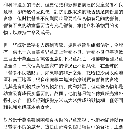
和科特迪瓦的情況。但更命致和影響更廣泛的兒童營養不良
危機，卻依然備受忽視。對抗飢餓取決於能否獲足夠份量的
食物，但對抗營養不良則同時需要確保食物有足夠的營養。
營養不良的幼童需要含有充足營養、維他命和礦物質的食
物，以維持生命及成長。
但一些統計數字令人感到震驚。據世界衛生組織估計，全球
有一億七千八百萬名兒童患上營養不良。營養不良每年導致
三百五十萬至五百萬名五歲以下兒童死亡。根據聯合國兒童
基金會，十六個高危國家中的情況正不斷惡化。在全球的
「營養不良熱點」、如東非的非洲之角、撒哈拉沙漠以南地
區和南亞地區，很多家庭根本無法負擔購買有營養的食物，
尤其是有動物成份的食物如奶、肉和雞蛋，但這些食物都是
幼童發育成長所需要的。然而，他們都只能在傳媒鎂光燈外
掙扎求存，但求得到多點粟米或大米煮成的穀物糊，僅等同
麵包和水般基本的食物。
對於數千萬名獲國際糧食援助的兒童來說，他們始終難以預
防營養不良的威脅。這是由於糧食援助項目中的食物，主要