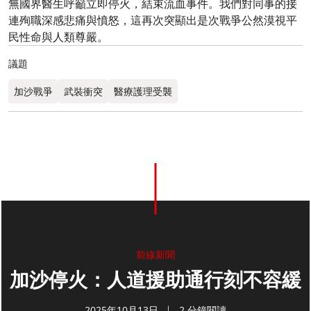
無國界醫生呼籲立即停火，結束流血事件。我們對同事的接
連殉職深感悲痛與憤怒，這再次突顯出是次戰爭公然漠視平
民性命與人類尊嚴。
議題
加沙戰爭
武裝衝突
醫療護理受襲
前線新聞
加沙停火：人道援助通行刻不容緩
2025年10月13日
2 分鐘閱讀