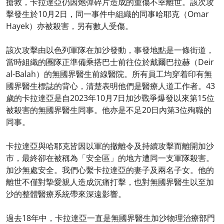
搶救，卡拉達亞仍因炮彈碎片造成的重傷不幸離世。該次攻
擊發生於10月2日，同一事件中組織的同事哈耶克（Omar
Hayek）亦被殺害，另有數人受傷。
該次攻擊由以色列軍隊在加沙發動，事發地點是一條街道，
當時組織的團隊正準備乘搭巴士前往位於戴爾巴拉赫（Deir
al-Balah）的無國界醫生前線醫院。所有員工均穿着印有無
國界醫生標誌的背心，清楚表明他們是醫療人道工作者。43
歲的卡拉達亞是自2023年10月7日加沙戰爭爆發以來第15位
被殺害的無國界醫生同事。他亦是不足20日內第3位殉職的
同事。
卡拉達亞與哈耶克皆因以軍的撤離令及持續攻擊而離開加沙
市，最終卻在被稱為「安全區」的地方遭同一支軍隊殺害。
加沙無處安全。我們心繫卡拉達亞的妻子及兩名子女。他的
離世不僅對摯愛親人造成沉痛打擊，也對無國界醫生以至加
沙的整體醫療系統帶來深遠影響。
過去18年中，卡拉達亞一直是無國界醫生加沙物理治療部門