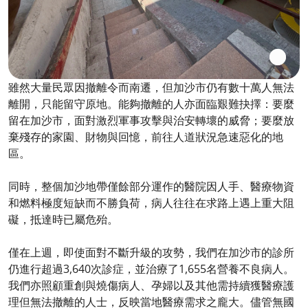
雖然大量民眾因撤離令而南遷，但加沙市仍有數十萬人無法
離開，只能留守原地。能夠撤離的人亦面臨艱難抉擇：要麼
留在加沙市，面對激烈軍事攻擊與治安轉壞的威脅；要麼放
棄殘存的家園、財物與回憶，前往人道狀況急速惡化的地
區。
同時，整個加沙地帶僅餘部分運作的醫院因人手、醫療物資
和燃料極度短缺而不勝負荷，病人往往在求路上遇上重大阻
礙，抵達時已屬危殆。
僅在上週，即使面對不斷升級的攻勢，我們在加沙市的診所
仍進行超過3,640次診症，並治療了1,655名營養不良病人。
我們亦照顧重創與燒傷病人、孕婦以及其他需持續獲醫療護
理但無法撤離的人士，反映當地醫療需求之龐大。儘管無國