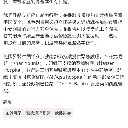
疲，並被蓄意剝奪基本生存所需。
我們呼籲立即停止暴力行動，並採取具規模的具體措施保障
平民安全。以色列當局必須立即確保人道組織在加沙市獲得
不受阻礙的通行與安全保障，並提供可以接受的工作環境，
使其能夠持續且安全地提供醫療護理與人道援助——然而，
加沙市目前的局勢，仍遠未具備這些基本條件。
無國界醫生團隊在加沙南部仍持續提供緊急護理。在汗尤尼
斯（Khan Younis），組織正支援納賽爾醫院（Nasser
Hospital）並營運三間基層醫療護理中心；在中部地區，組
織正支援阿克薩醫院（Al Aqsa hospital）的急症部及傷口護
理診所，並於戴爾巴拉赫（Deir Al-Balah）營運兩間前線醫
院。
議題
加沙戰爭
醫療護理受襲
武裝衝突