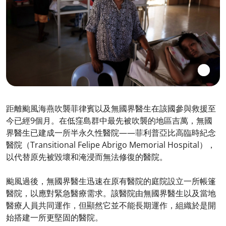
距離颱風海燕吹襲菲律賓以及無國界醫生在該國參與救援至
今已經9個月。在低窪島群中最先被吹襲的地區吉萬，無國
界醫生已建成一所半永久性醫院——菲利普亞比高臨時紀念
醫院（Transitional Felipe Abrigo Memorial Hospital），
以代替原先被毀壞和淹浸而無法修復的醫院。
颱風過後，無國界醫生迅速在原有醫院的庭院設立一所帳篷
醫院，以應對緊急醫療需求。該醫院由無國界醫生以及當地
醫療人員共同運作，但顯然它並不能長期運作，組織於是開
始搭建一所更堅固的醫院。