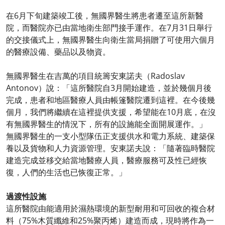
在6月下旬建築竣工後，無國界醫生將患者遷至這所新醫
院，而醫院亦已由當地衛生部門接手運作。在7月31日舉行
的交接儀式上，無國界醫生向衛生當局捐贈了可使用六個月
的醫療設備、藥品以及物資。
無國界醫生在吉萬的項目統籌安東諾夫（Radoslav
Antonov）說：「這所醫院自3月開始建造，並於幾個月後
完成，患者和地區醫療人員由帳篷醫院遷到這裡。在今後幾
個月，我們將繼續在這裡提供支援，希望能在10月底，在沒
有無國界醫生的情況下，所有的設施能全面開展運作。」
無國界醫生的一支小型隊伍正支援供水和電力系統、建築保
養以及貨物和人力資源管理。安東諾夫說：「隨著臨時醫院
建造完成並移交給當地醫療人員，醫療服務可及性已經恢
復，人們的生活也已恢復正常。」
過渡性設施
這所醫院由能適用於濕熱環境的新型耐用和可回收的複合材
料（75%木質纖維和25%聚丙烯）建造而成，現時將作為一