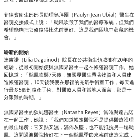
菲律賓衛生部部長助理烏拜爾（Paulyn Jean Ubial）醫生在
醫院交接儀式上說：「颱風吹毀了我們的醫療系統，但我們
希望能夠把它修復得比先前更好。這是我們困境中蘊藏的機
會。」
嶄新的開始
達吉諾（Lilia Daguinod）院長在公共衛生領域擁有20年的
經驗，從最初開始便與無國界醫生一起在帳篷醫院工作。她
回憶道：「颱風吹襲7天後，無國界醫生帶著物資和人員建
造帳篷醫院，10天後我便在那裡的充氣手術室工作，每天進
行最多5個剖腹產手術。對醫療人員和當地人而言，那是十
分艱難的時期。」
無國界醫生的狄純娜醫生（Natasha Reyes）當時與達吉諾
在一起工作，她說：「我們知道帳篷醫院不是提供醫療護理
的最佳場所：它又熱又濕，滿佈灰塵，也不能抵抗另一場颱
風。這間過渡醫院恰好在下一個颱風季節來臨前建造完成，