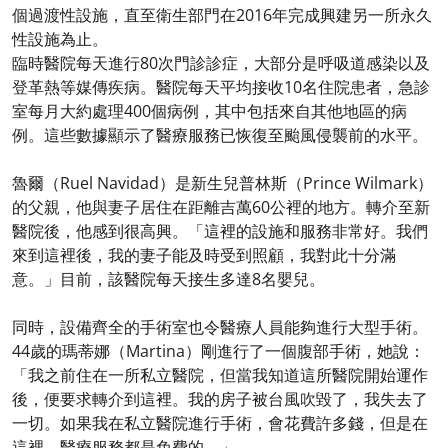
個過渡性設施，直至衛生部門在2016年完成興建另一所永久
性設施為止。
臨時醫院每天進行80次門診診症，大部分是呼吸道感染以及
登革熱等媒傳疾病。醫院每天平均接收10名住院患者，急診
室每月大約處理400個病例，其中包括來自其他地區的病
例。這些數據顯示了醫療服務已恢復至颱風侵襲前的水平。
魯爾（Ruel Navidad）是新生兒普林斯（Prince Wilmark）
的父親，他與妻子居住在距離吉萬60公裡的地方。轉介至新
醫院後，他感到很高興。「這裡的設施和服務非常好。我們
來到這裡後，我的妻子能及時受到照顧，我對此十分滿
意。」目前，該醫院每天接生多達8名嬰兒。
同時，設備齊全的手術室也令醫療人員能夠進行大型手術。
44歲的瑪蒂娜（Martina）剛進行了一個腹部手術，她說：
「我之前住在一所私立醫院，但當我知道這所醫院開始運作
後，便要求轉介到這裡。我的房子被台風吹毀了，我失去了
一切。如果我在私立醫院進行手術，會花費許多錢，但是在
這裡，醫療服務都是免費的。」