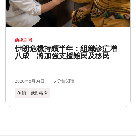
前線新聞
伊朗危機持續半年：組織診症增
八成 將加強支援難民及移民
2026年8月04日
5 分鐘閱讀
伊朗
武裝衝突