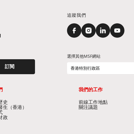
追蹤我們
訊
選擇其他MSF網站
訂閱
香港特別行政區
們
我們的工作
史​
前線工作地點​
醫生（香港）​
關注議題
式
財政