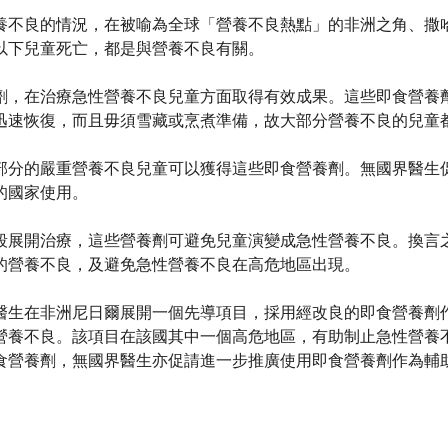
養不良的情況，在被喻為全球「營養不良熱點」的非洲之角、撒
以下兒童死亡，都是與營養不良有關。
劑，在治療急性營養不良兒童方面取得有效成果。這些即食營養
迅速恢復，而且毋須雪藏或烹煮準備，故大部分營養不良的兒童
部分的嚴重營養不良兒童可以獲得這些即食營養劑。無國界醫生
的國家使用。
段展開治療，這些營養劑可避免兒童演變成急性營養不良。換言
的營養不良，及避免急性營養不良在高危地區出現。
醫生在非洲尼日爾展開一個先導項目，採用經改良的即食營養劑
營養不良。該項目在該國其中一個高危地區，有助制止急性營養
食營養劑，無國界醫生亦促請進一步推廣使用即食營養劑作為輔