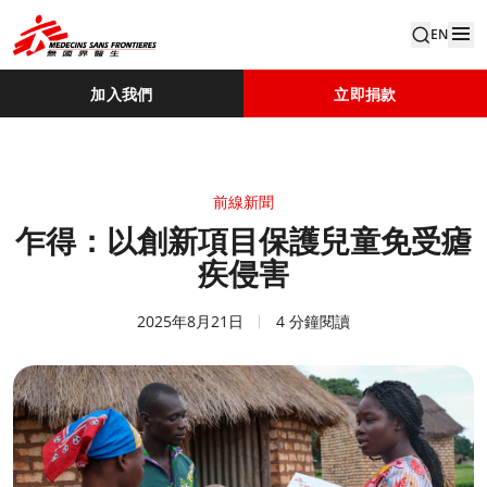
EN
加入我們
立即捐款
前線新聞
乍得：以創新項目保護兒童免受瘧
疾侵害
2025年8月21日
4 分鐘閱讀