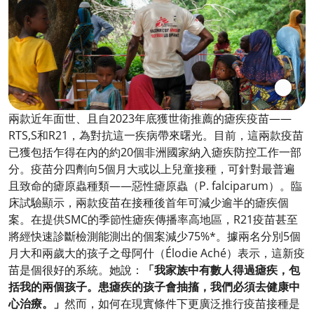
兩款近年面世、且自2023年底獲世衛推薦的瘧疾疫苗——
RTS,S和R21，為對抗這一疾病帶來曙光。目前，這兩款疫苗
已獲包括乍得在內的約20個非洲國家納入瘧疾防控工作一部
分。疫苗分四劑向5個月大或以上兒童接種，可針對最普遍
且致命的瘧原蟲種類——惡性瘧原蟲（P. falciparum）。臨
床試驗顯示，兩款疫苗在接種後首年可減少逾半的瘧疾個
案。在提供SMC的季節性瘧疾傳播率高地區，R21疫苗甚至
將經快速診斷檢測能測出的個案減少75%*。據兩名分別5個
月大和兩歲大的孩子之母阿什（Élodie Aché）表示，這新疫
苗是個很好的系統。她說：
「我家族中有數人得過瘧疾，包
括我的兩個孩子。患瘧疾的孩子會抽搐，我們必須去健康中
心治療。」
然而，如何在現實條件下更廣泛推行疫苗接種是