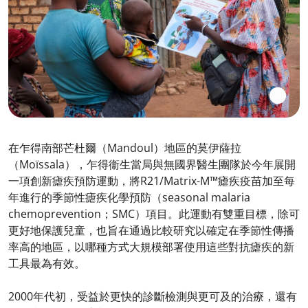
在乍得南部芒杜爾（Mandoul）地區的莫伊薩拉
（Moïssala），乍得衞生當局與無國界醫生團隊於今年展開
一項創新瘧疾預防運動，將R21/Matrix-M™瘧疾疫苗加至每
年進行的季節性瘧疾化學預防（seasonal malaria
chemoprevention；SMC）項目。此運動有雙重目標，除可
更好地保護兒童，也旨在通過比較研究以確定在季節性傳播
率高的地區，以哪種方式大規模部署使用這些對抗瘧疾的新
工具最為有效。
2000年代初，受益於更快的診斷檢測與更可及的治療，還有