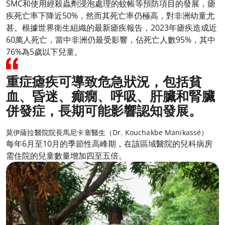
SMC和使用經殺蟲劑浸泡處理的蚊帳等預防項目的發展，瘧
疾死亡率下降近50%，然而其死亡率仍極高，對非洲幼童尤
甚。根據世界衛生組織的最新瘧疾報告，2023年瘧疾造成近
60萬人死亡，當中非洲仍最受影響，佔死亡人數95%，其中
76%為5歲以下兒童。
重症瘧疾可導致危急狀況，包括貧
血、昏迷、癲癇、呼吸、肝臟和腎臟
併發症，長期可能影響認知發展。
莫伊薩拉醫院院長馬尼卡塞醫生（Dr. Kouchakbe Manikassé）
每年6月至10月的季節性高峰期，在該區域醫院的兒科病房
需住院的兒童數量增加四至五倍。