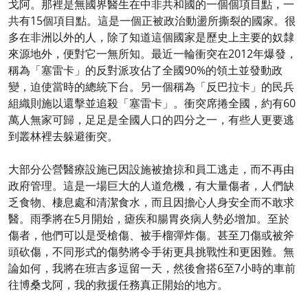
戈阿。那裡是無國界醫生在中非共和國的一個個項目點，一
共有15個項目點。這是一個正被政治動盪所撕裂的國家。很
多在非洲以外的人，除了知道這個國家是歷史上主要的奴隸
來源地外，便對它一無所知。最近一輪衝突在2012年爆發，
稱為「塞雷卡」的反對派攻佔了全國90%的領土並發動政
變，迫使當時的總統下台。另一個稱為「反巴拉卡」的民兵
組織則施以還擊並追殺「塞雷卡」。衝突席捲全國，約有60
萬人無家可歸，足足是全國人口的四分之一，有些人更要逃
到叢林裡去躲避衝突。
大部分公營醫療設施已因設施被搶掠和員工逃走，而不再由
政府管理。這是一場巨大的人道危機，有大量傷者，人們缺
乏食物、棲息處和清潔食水，而且因擔心人身安全而不敢求
醫。雨季將在5月開始，瘧疾和腸胃炎病人勢必增加。至於
傷者，他們可以是受槍傷、被手榴彈炸傷。甚至刀傷或被斧
頭砍傷，不同形式的傷勢將令手術更具挑戰性和更困難。無
論如何，我將在班吉多逗留一天，然後會搭6至7小時的車前
往博桑戈阿，我的救援任務真正開始的地方。