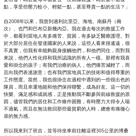
點，享受些壓力較小、輕鬆一點，甚至尊貴一點的生活？」
自2008年以來，我曾到過利比里亞、海地、南蘇丹（兩
次）、也門和巴布亞新幾內亞。我在過去每次的救援工作
中，都看到當地人有多痛苦、貧困，有多缺乏醫療護理。對
於大部分居住在發達國家的人來說，這些人看來很遙遠，很
不真實，但我有幸能夠親身接觸他們，和他們同住，而對我
來說，他們人性化得和我所認識的所有人一樣。那裡有我喜
愛和掛念的孩子；有我們治療的病人，他們痛苦減輕了，而
且向我們表達謝意；也有我們當地員工的技術和值得尊重的
工作態度。當然，我也很掛念在過程中遇到的一些很出色的
隊員，而且幸運地能和他們保持聯繫，成為好友。這一切的
快樂、滿足感和成就感，正是推動我不斷參與前線救援的原
因，儘管我們的居住和工作條件困難，有時壓力大得令人喘
不過氣，而且在無法救回那些最貧窮的人時，總會有痛徹心
扉的無力感。
所以我來到了班吉，並等待坐車前往離這裡305公里的博桑