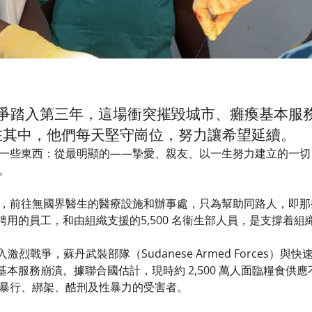
丹戰爭踏入第三年，這場衝突摧毀城市、癱瘓基本
在其中，他們每天堅守崗位，努力讓希望延續。
一些東西：從最明顯的——摯愛、親友、以一生努力建立的一切
。
，前往無國界醫生的醫療設施和辦事處，只為幫助同路人，即那
當地聘用的員工，和由組織支援的5,500 名衞生部人員，是支撐着
陷入激烈戰爭，蘇丹武裝部隊（Sudanese Armed Forces）與快速支
園，基本服務崩潰。據聯合國估計，現時約 2,500 萬人面臨糧
暴行、綁架、酷刑及性暴力的受害者。