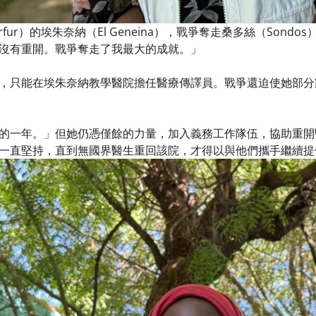
arfur）的埃朱奈納（El Geneina），戰爭奪走桑多絲（So
沒有重開。戰爭奪走了我最大的成就。」
，只能在埃朱奈納教學醫院擔任醫療傳譯員。戰爭還迫使她部分
的一年。」但她仍憑僅餘的力量，加入義務工作隊伍，協助重開
一直堅持，直到無國界醫生重回該院，才得以與他們攜手繼續提