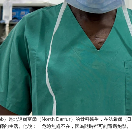
yeb）是北達爾富爾（North Darfur）的骨科醫生，在法希爾（El
穩的生活。他說：「危險無處不在，因為隨時都可能遭遇炮擊。