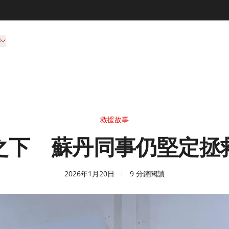
持
救援故事
之下 蘇丹同事仍堅定拯
2026年1月20日
9 分鐘閱讀