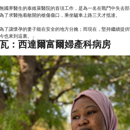
無國界醫生的泰維萊醫院的首項工作，是為一名在戰鬥中失去部
為了求醫拖着敞開的槍傷傷口，乘坐驢車上路三天才抵達。
為了讓懷孕的妻子能在安全的地方分娩；而現在，堅持繼續提供
今也來到這裏。」
瓦：西達爾富爾婦產科病房