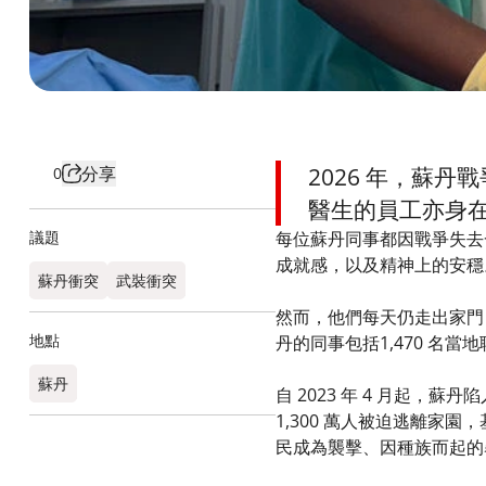
分享
2026 年，蘇
0
醫生的員工亦身
議題
每位蘇丹同事都因戰爭失去
成就感，以及精神上的安穩
蘇丹衝突
武裝衝突
然而，他們每天仍走出家門
地點
丹的同事包括1,470 名
蘇丹​
自 2023 年 4 月起，蘇丹
1,300 萬人被迫逃離家
民成為襲擊、因種族而起的