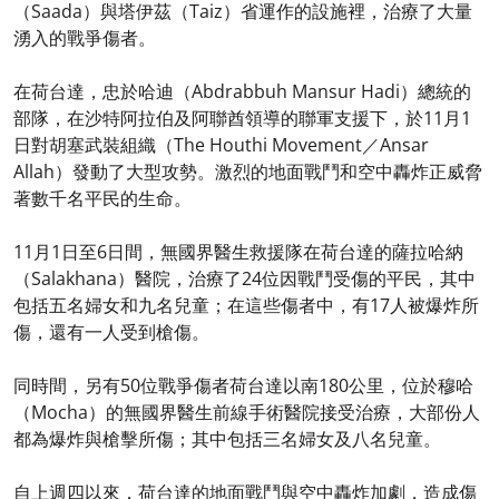
（Saada）與塔伊茲（Taiz）省運作的設施裡，治療了大量
湧入的戰爭傷者。
在荷台達，忠於哈迪（Abdrabbuh Mansur Hadi）總統的
部隊，在沙特阿拉伯及阿聯酋領導的聯軍支援下，於11月1
日對胡塞武裝組織（The Houthi Movement／Ansar
Allah）發動了大型攻勢。激烈的地面戰鬥和空中轟炸正威脅
著數千名平民的生命。
11月1日至6日間，無國界醫生救援隊在荷台達的薩拉哈納
（Salakhana）醫院，治療了24位因戰鬥受傷的平民，其中
包括五名婦女和九名兒童；在這些傷者中，有17人被爆炸所
傷，還有一人受到槍傷。
同時間，另有50位戰爭傷者荷台達以南180公里，位於穆哈
（Mocha）的無國界醫生前線手術醫院接受治療，大部份人
都為爆炸與槍擊所傷；其中包括三名婦女及八名兒童。
自上週四以來，荷台達的地面戰鬥與空中轟炸加劇，造成傷