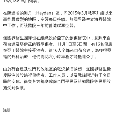
16及18名戰鬥傷者。
在薩達省的海丹（Haydan）區，即2015年3月戰事升級以來
轟炸最猛烈的地區，空襲每日持續。無國界醫生於海丹醫院
中工作，而該醫院三年前曾遭聯軍空襲。
無國界醫生團隊也在組織設於亞丁的創傷醫院中，見到來自
荷台達及塔伊茲的戰爭傷者。11月1日至6日間，有16名傷患
在亞丁醫院中接受治療。這16人全部來自荷台達，為獲得亟
需的外科治療，他們需花六小時車程才能抵達亞丁。
由於荷台達及也門其他地區的戰況越演越烈，無國界醫生極
度關注其設施裡傷病者、工作人員，以及戰線附近數千名居
民的安危。衝突各方都應確保也門平民及諸如醫院等民用設
施受到保護。
議題