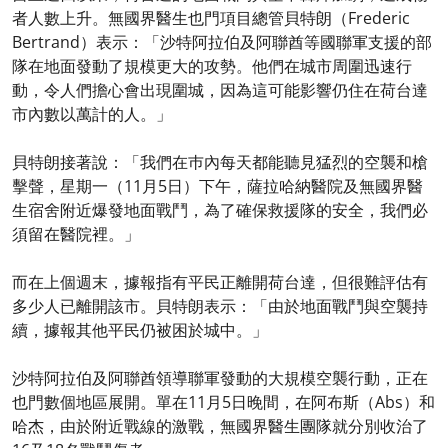
者人數上升。無國界醫生也門項目總管貝特朗（Frederic
Bertrand）表示：「沙特阿拉伯及阿聯酋等國聯軍支援的部
隊在地面發動了規模更大的攻勢。他們在城市周圍迅速行
動，令人們擔心會出現圍城，因為這可能影響仍住在荷台達
市內數以萬計的人。」
貝特朗接著說：「我們在巿內每天都能聽見猛烈的空襲和槍
擊聲，星期一（11月5日）下午，薩拉哈納醫院及無國界醫
生宿舍附近爆發地面戰鬥，為了確保救援隊的安全，我們必
須留在醫院裡。」
而在上個週末，據報指有平民正離開荷台達，但很難評估有
多少人已離開該市。貝特朗表示：「由於地面戰鬥與空襲持
續，據報其他平民仍被困於城中。」
沙特阿拉伯及阿聯酋領導聯軍發動的大規模空襲行動，正在
也門數個地區展開。單在11月5日晚間，在阿布斯（Abs）和
哈杰，由於附近戰線的激戰，無國界醫生團隊就分別收治了