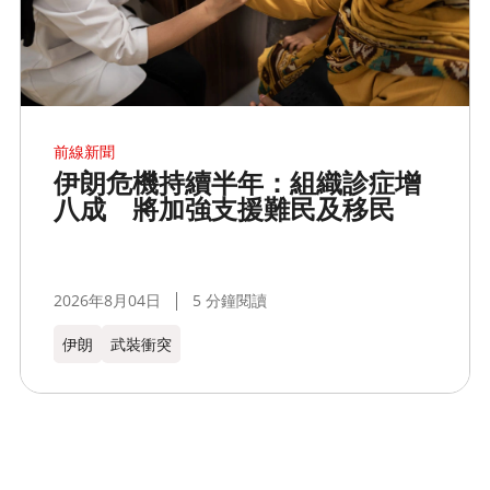
前線新聞
伊朗危機持續半年：組織診症增
八成 將加強支援難民及移民
2026年8月04日
5 分鐘閱讀
伊朗
武裝衝突