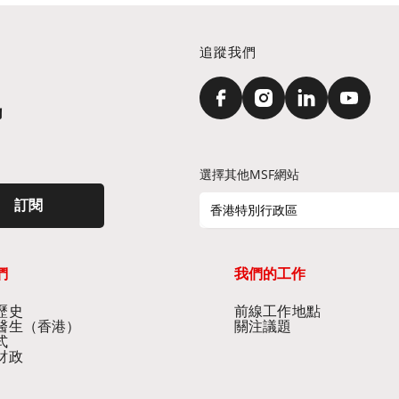
追蹤我們
訊
選擇其他MSF網站
訂閱
香港特別行政區
們
我們的工作
史​
前線工作地點​
醫生（香港）​
關注議題
式
財政