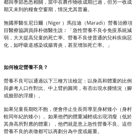
都與季節悉悉相關，當中在農作物收成期已過，但另一收成
期又未到的糧食空窗期，情況尤其普遍。
無國界醫生尼日爾（Niger ）馬拉迪（Maradi）營養治療項
目醫療協調員薛朴德醫生說︰「急性營養不良令免疫系統減
弱，大大提高兒童的死亡率。營養不良使普通的兒科疾病惡
化，如呼吸道感染或腸胃炎，甚至增加死亡率。」
如何檢定營養不良？
營養不良可以通過以下三種方法檢定：以身高和體重的比例
與參考人口作對比、中上臂的圓周，有否出現水腫情況（腳
或臉部的浮腫）。
如果兒童長期吃不飽，便會停止生長而導至身材矮小（身村
較同年紀的矮小）。如果他們的體重減輕或出現消瘦（低於
其身高所對應的體重），他們就是患上急性營養不良。這些
營養不良的表徵都可以再劃分為中度或嚴重。