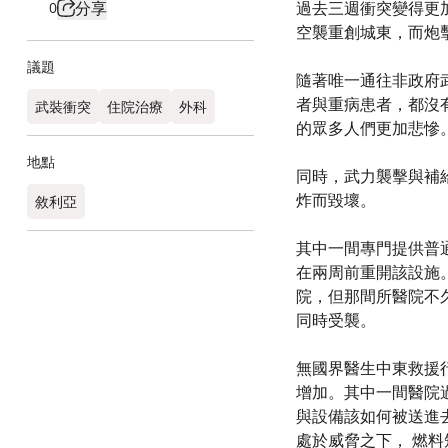
分享
過去三週衝突變得更
0
空襲重創城東，而炮
議題
隨著唯一通往非政府
者與重病患者，都沒
武裝衝突
住院治療
外科
的眾多人們更加悲慘
地點
同時，武力襲擊與補
炸而毀壞。
敘利亞
其中一間專門提供普
在兩周前重開該設施
院，但那間所醫院不
同時受襲。
無國界醫生中東救援行
增加。其中一間醫院
與設備該如何被送進
處於威脅之下， 燃