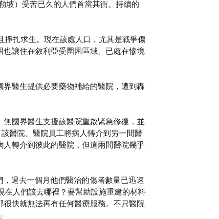
阿勒坡）受苦已久的人們首當其衝。持續的
且掙扎求生。現在該處人口，尤其是戰爭傷
困也讓住在敘利亞受圍困區域、已處在慘境
國界醫生提供必要藥物補給的醫院，遭到轟
。無國界醫生支援該醫院重啟緊急修復，並
了該醫院。醫院員工將病人轉介到另一間醫
病人轉介到彼此的醫院，但這兩間醫院幾乎
訴我們，過去一個月他們醫治的傷者數量已迅速
現在人們該去哪裡？要幫助設施重建的材料
部很快就無法再有任何醫療服務。不只醫院
」