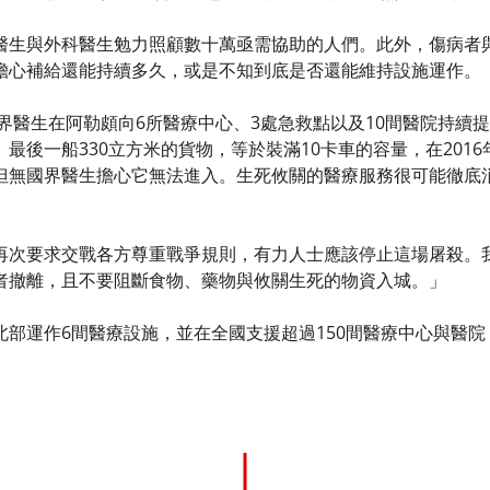
醫生與外科醫生勉力照顧數十萬亟需協助的人們。此外，傷病者
擔心補給還能持續多久，或是不知到底是否還能維持設施運作。
國界醫生在阿勒頗向6所醫療中心、3處急救點以及10間醫院持
最後一船330立方米的貨物，等於裝滿10卡車的容量，在201
但無國界醫生擔心它無法進入。生死攸關的醫療服務很可能徹底
再次要求交戰各方尊重戰爭規則，有力人士應該停止這場屠殺。
者撤離，且不要阻斷食物、藥物與攸關生死的物資入城。」
北部運作6間醫療設施，並在全國支援超過150間醫療中心與醫