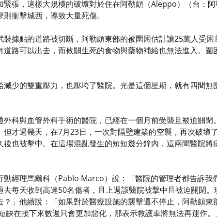
加緊張，這樣大規模的破壞對於住在阿勒頗（Aleppo）（台：
擊則衝擊城西，導致大量死傷。
武裝據點的道路被切斷，阿勒頗東部的被圍困估計讓25萬人受困
有道路可以出去，而攸關生死的食物與藥物補給也無法進入。圍
。
給減少的雙重壓力，也壓垮了醫院。光是這個星期，就有四間無
通外科與血管外科手術的醫院，已經在一個月前受襲且被迫關閉
。但才過幾天，在7月23日，一次對隔壁建築的空襲，再次破壞
久後也被擊中。在這場混亂發生的短短幾分鐘內，這兩間醫院將
動經理馬爾科（Pablo Marco）說：「醫院的管理者都告
過去每天收到高達50名傷者，且上週該醫院被擊中且被迫關閉。
去？」他續說：「如果對於醫療設施的襲擊還不停止，阿勒頗東
料短缺在接下來數週只會更加惡化，那表示救護車將無法再運作。