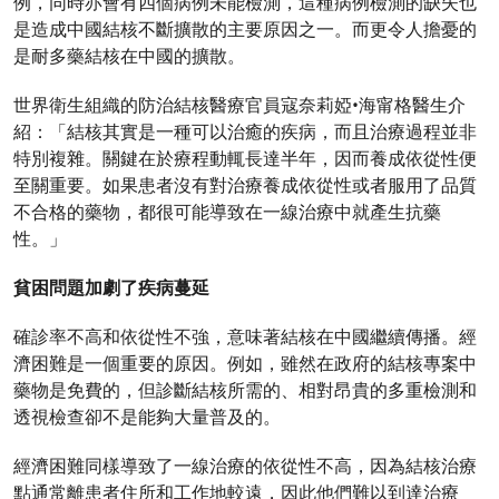
例，同時亦會有四個病例未能檢測，這種病例檢測的缺失也
是造成中國結核不斷擴散的主要原因之一。而更令人擔憂的
是耐多藥結核在中國的擴散。
世界衛生組織的防治結核醫療官員寇奈莉婭•海甯格醫生介
紹：「結核其實是一種可以治癒的疾病，而且治療過程並非
特別複雜。關鍵在於療程動輒長達半年，因而養成依從性便
至關重要。如果患者沒有對治療養成依從性或者服用了品質
不合格的藥物，都很可能導致在一線治療中就產生抗藥
性。」
貧困問題加劇了疾病蔓延
確診率不高和依從性不強，意味著結核在中國繼續傳播。經
濟困難是一個重要的原因。例如，雖然在政府的結核專案中
藥物是免費的，但診斷結核所需的、相對昂貴的多重檢測和
透視檢查卻不是能夠大量普及的。
經濟困難同樣導致了一線治療的依從性不高，因為結核治療
點通常離患者住所和工作地較遠，因此他們難以到達治療