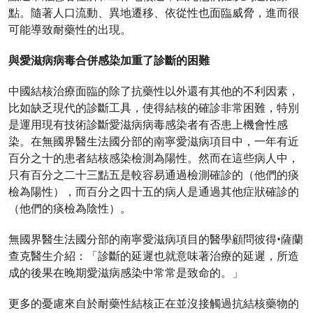
點。隨著人口流動、異地遷移、依從性也面臨威脅，進而很
可能導致耐藥性的出現。
與愛滋病病毒合併感染加重了診斷的困難
中國結核治療面臨的除了抗藥性以外還有其他的不利因素，
比如缺乏現代的診斷工具，使得結核的確診非常困難，特別
是運用現有技術診斷愛滋病病毒感染者有否患上機會性感
染。在無國界醫生法國分部的南寧愛滋病項目中，一年有近
百分之十的患者結核感染檢測為陽性。然而在這些病人中，
只有百分之二十三點五是較容易通過檢測確診的（他們的痰
檢為陽性），而百分之四十五的病人是通過其他症狀確診的
（他們的痰檢為陰性）。
無國界醫生法國分部的南寧愛滋病項目的醫學顧問彼得•薩蘭
查克醫生介紹：「診斷的延遲也就意味著治療的延遲，所造
成的後果在晚期愛滋病感染中常常是致命的。」
更多的憂慮來自於耐藥性結核正在並沒接觸過抗結核藥物的