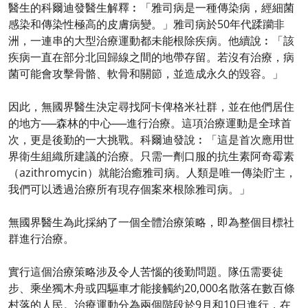
醫生的科爾迪發醫生解釋︰「雅司病是一種傳染病，經細菌
感染和傳染性極高的皮膚病變。」雅司病於50年代蹂躪非
洲，一連串的大型治療運動都未能根除疾病。他續說︰「該
疾病一直在部分北回歸線之間的地帶存留。若沒有治療，病
菌可能會攻擊骨骼、軟骨和關節，並造成永久的毀容。」
因此，無國界醫生決定尋找阿卡俾格米社群，並在他們居住
的地方──森林的中心──進行治療。這項治療運動是全球首
次，更是後勤的一大挑戰。科爾迪發說︰「這是首次應用世
界衛生組織所建議的治療。只需一劑口服的抗生素阿奇霉素
（azithromycin）就能治癒雅司病。人類是唯一傳染貯主，
我們可以透過治療所有現存個案來根除雅司病。」
無國界醫生為此採納了一個全體治療策略，即為整個目標社
群進行治療。
實行這個治療策略涉及令人苦惱的後勤問題。隊伍需要徒
步、乘坐獨木舟或四驅車才能接觸約20,000名散落在數百條
村落的人民。治療運動分為兩個階段於9月和10日進行，在