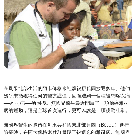
在剛果北部生活的阿卡俾格米社群被原藉國放逐多年。他們
幾乎未能獲得任何的醫療護理，因而遭到一個種被忽略疾病
──雅司病──所困擾。無國界醫生最近開展了一項治療雅司
病的運動，這是全球首次進行，更可以說是一項後勤壯舉。
無國界醫生的隊伍在剛果共和國東北部貝圖（Bétou）進行
診症時，在阿卡俾格米社群發現了被遺忘的雅司病。無國界