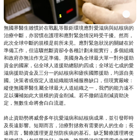
無國界醫生雖慣於在戰亂等艱鉅環境應對愛滋病與結核病的
治療中斷，亦習慣在護理和應對緊急情況時受干擾。然而，
此次全球中斷的規模是前所未見。應對緊急狀況的關鍵在於
準備工作，但這驟然斷資卻令各種計劃未能實行，多個組織
和政府亦無法作充足準備。美國身為全球最大單一對外援助
資金的國家，佔全球人道援助總額約四成；全球近七成的愛
滋病援助資金及三分一的結核病和瘧疾國際援助，均源自美
國。決策者或假定人道組織能填補服務缺口，但現實嚴峻：
縱使無國界醫生屬全球最大人道組織之一，我們的能力遠不
足以彌補如此大規模的資金削減。若不撤銷這削減資助決
定，無數生命將會白白流逝。
終止資助勢將威脅多年抗愛滋病和結核病成果，並引發即時
及長遠影響。短期而言，治療對拯救有需要的人的生命；長
遠而言，醫療護理更是預防疾病的基石。缺乏醫療護理將使