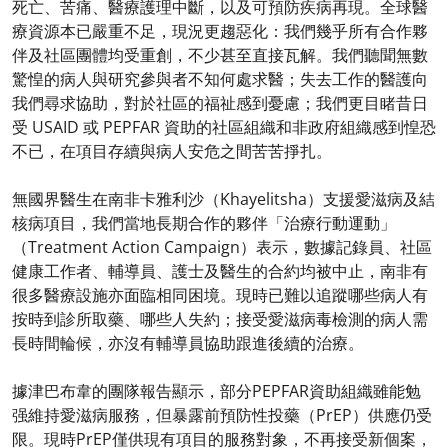
死亡、苦痛、醫療護理中斷，以及可預防疾病再現。全球醫
療資源本已嚴重不足，現況更趨惡化：我們幾乎所有合作夥
伴及社區團體均受重創，不少甚至直接瓦解。我們聽聞無數
驚惶的病人與研究參與者不知何處求醫；失去工作的醫護向
我們尋求協助，對於社區的福祉感到憂慮；我們更目睹昔日
受 USAID 或 PEPFAR 資助的社區組織和非政府組織感到惶恐
不已，在項目存續與病人安危之間苦苦掙扎。
無國界醫生在南非卡雅利沙（Khayelitsha）支援愛滋病及結
核病項目，我們當地長期合作的夥伴「治療行動運動」
（Treatment Action Campaign）表示，數據記錄員、社區
健康工作者、輔導員、護士及醫生的合約均被中止，南非有
很多醫療設施亦面臨相同困境。現時已難以追蹤哪些病人有
按時到診所取藥、哪些人失約；接受愛滋病毒檢測的病人需
長時間輪候，亦沒有輔導員協助跟進後續的治療。
據津巴布韋的團隊報告顯示，部分PEPFAR資助組織雖能勉
强維持愛滋病服務，但暴露前預防性投藥（PrEP）供應仍受
限。現時PrEP僅供現有項目的服務對象，不再接受新個案，