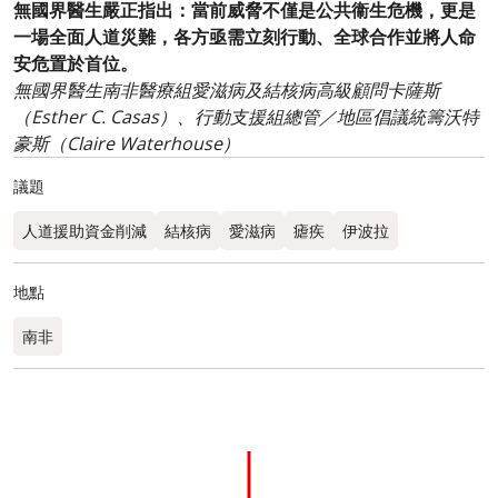
無國界醫生嚴正指出：當前威脅不僅是公共衞生危機，更是
一場全面人道災難，各方亟需立刻行動、全球合作並將人命
安危置於首位。
無國界醫生南非醫療組愛滋病及結核病高級顧問卡薩斯
（Esther C. Casas）、行動支援組總管／地區倡議統籌沃特
豪斯（Claire Waterhouse）
議題
人道援助資金削減
結核病
愛滋病
瘧疾
伊波拉
地點
南非