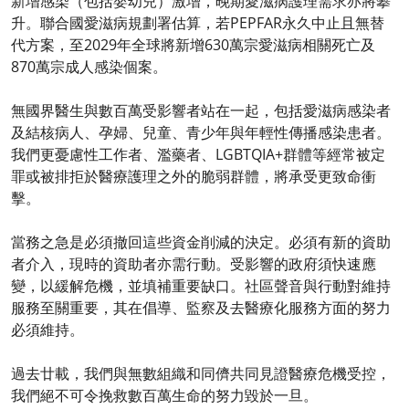
新增感染（包括嬰幼兒）激增，晚期愛滋病護理需求亦將攀
升。聯合國愛滋病規劃署估算，若PEPFAR永久中止且無替
代方案，至2029年全球將新增630萬宗愛滋病相關死亡及
870萬宗成人感染個案。
無國界醫生與數百萬受影響者站在一起，包括愛滋病感染者
及結核病人、孕婦、兒童、青少年與年輕性傳播感染患者。
我們更憂慮性工作者、濫藥者、LGBTQIA+群體等經常被定
罪或被排拒於醫療護理之外的脆弱群體，將承受更致命衝
擊。
當務之急是必須撤回這些資金削減的決定。必須有新的資助
者介入，現時的資助者亦需行動。受影響的政府須快速應
變，以緩解危機，並填補重要缺口。社區聲音與行動對維持
服務至關重要，其在倡導、監察及去醫療化服務方面的努力
必須維持。
過去廿載，我們與無數組織和同儕共同見證醫療危機受控，
我們絕不可令挽救數百萬生命的努力毀於一旦。