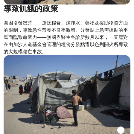
導致飢餓的政策
圍困引發饑荒——運送糧食、潔淨水、藥物及援助物資方面
的限制，導致急性營養不良率激增。分發點上急需援助的平
民面臨致命武力——無國界醫生各診所數月以來，一直應對
在由加沙人道基金會管理的糧食分發點遭以色列開火所導致
的大規模傷亡事故。