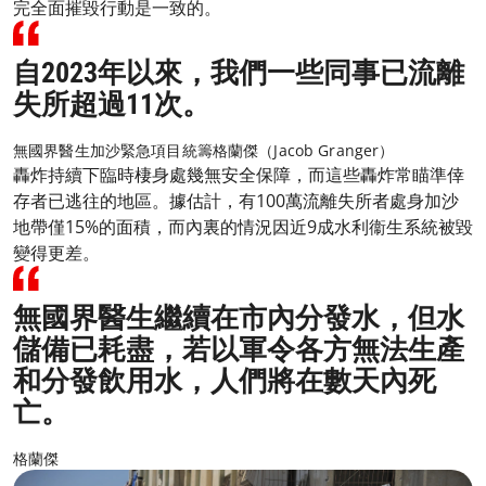
完全面摧毀行動是一致的。
自2023年以來，我們一些同事已流離
失所超過11次。
無國界醫生加沙緊急項目統籌格蘭傑（Jacob Granger）
轟炸持續下臨時棲身處幾無安全保障，而這些轟炸常瞄準倖
存者已逃往的地區。據估計，有100萬流離失所者處身加沙
地帶僅15%的面積，而內裏的情況因近9成水利衞生系統被毀
變得更差。
無國界醫生繼續在市內分發水，但水
儲備已耗盡，若以軍令各方無法生產
和分發飲用水，人們將在數天內死
亡。
格蘭傑