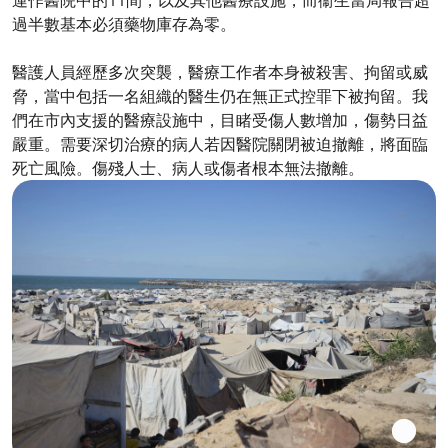
運作醫院中的11間，以及其他醫療設施，而衞生當局報告超
過半數基本必須藥物庫存為零。
醫護人員經歷多次突襲，醫療工作者本身被殺害、拘留或威
脅，當中包括一名組織的醫生仍在無正式控罪下被拘留。我
們在市內支援的醫療設施中，目睹受傷人數增加，傷勢日益
嚴重。需要深切治療的病人若因醫院關閉被迫撤離，將面臨
死亡風險。傷殘人士、病人或傷者根本無法撤離。