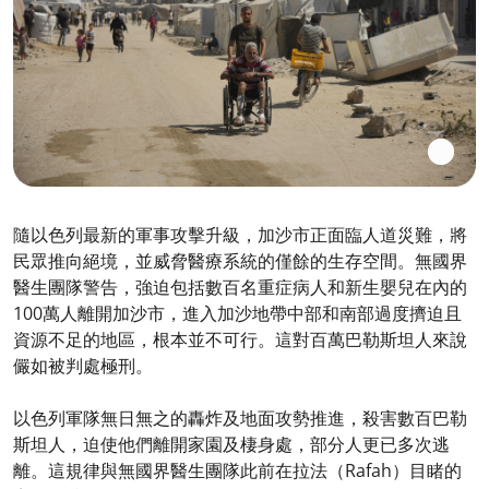
隨以色列最新的軍事攻擊升級，加沙市正面臨人道災難，將
民眾推向絕境，並威脅醫療系統的僅餘的生存空間。無國界
醫生團隊警告，強迫包括數百名重症病人和新生嬰兒在內的
100萬人離開加沙市，進入加沙地帶中部和南部過度擠迫且
資源不足的地區，根本並不可行。這對百萬巴勒斯坦人來說
儼如被判處極刑。
以色列軍隊無日無之的轟炸及地面攻勢推進，殺害數百巴勒
斯坦人，迫使他們離開家園及棲身處，部分人更已多次逃
離。這規律與無國界醫生團隊此前在拉法（Rafah）目睹的