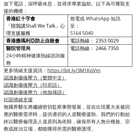
放下電話，深呼吸休息，並尋求專業協助。以下為可獲取支
援的機構：
香港紅十字會
致電或 WhatsApp 短訊
「陪我講Shall We Talk」心
至：
理支援服務
5164 5040
香港撒瑪利亞防止自殺會
電話熱線： 2353 0029
醫院管理局
電話熱線： 2466 7350
24小時精神健康熱線諮詢服
務
更多情緒支援資訊：
https://bit.ly/3M1KqVm
認識創傷後壓力（繁體中文）
認識創傷後壓力（印尼語）
認識創傷後壓力（他加祿語）
社區情緒支援
無國界醫生將繼續密切監察事態發展，並在出現重大未被回
應的醫療需求時，提供適切的人道醫療援助。我們的行動始
終以醫療倫理及人道原則為依歸，確保所有人無分種族、宗
教或政治立場，都能獲得所需的醫療護理。