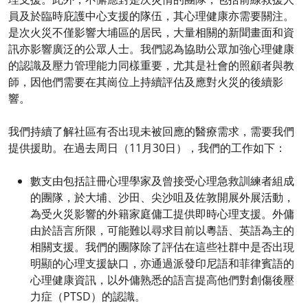
員及於臨時庇護中心支援的隊伍，其心理健康亦需要關注。
是次火災不僅影響大埔區的居民，大量相關的新聞畫面和資
訊亦影響廣泛的公眾人士。我們認為協助公眾加強心理健康
的認識及壓力管理能力同樣重要，尤其是社會的照顧者與教
師，因他們需要在其崗位上持續評估及應對火災的後續影
響。
我們持續了解社區有否出現未被回應的醫療需求，需要我們
提供援助。在過去周日（11月30日），我們的工作如下：
數支由包括註冊心理學家及曾接受心理急救訓練者組成
的團隊，於大埔、沙田、尖沙咀及佐敦開展外展活動，
為受火災影響的外籍家庭傭工提供即時心理支援。外傭
由於語言所限，可能難以尋求目前以粵語、英語為主的
相關支援。我們的團隊除了評估在這些社群中是否出現
明顯的心理支援缺口，亦通過派發印尼語和菲律賓語的
心理健康資訊，以外傭熟悉的語言提高他們對創傷後壓
力症（PTSD）的認識。