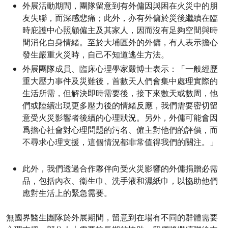
外展活動期間，團隊留意到有外傭因與困在火災中的朋
友失聯，而深感悲痛；此外，亦有外傭於災後繼續在臨
時庇護中心照顧僱主及其家人，因而沒有足夠空間與時
間消化自身情緒。至於大埔區外的外傭，有人表示擔心
發生嚴重火災時，自己不知道逃生方法。
外展團隊成員、臨床心理學家嚴博士表示：「一般經歷
重大壓力事件及災難後，首數天人們會集中處理實際的
生活所需，但解決即時需要後，接下來數天或數周，他
們或陸續出現更多壓力後的情緒反應，我們需要密切留
意受火災影響者後續的心理狀況。另外，外傭可能會因
爲擔心社會對心理問題的污名、僱主對他們的評價，而
不尋求心理支援，這個情況都非常值得我們的關注。」
此外，我們透過合作夥伴向受火災影響的外傭捐贈必需
品，包括內衣、衞生巾、洗手液和濕紙巾，以協助他們
應對生活上的緊急需要。
無國界醫生團隊於外展期間，留意到在場有不同的群體需要