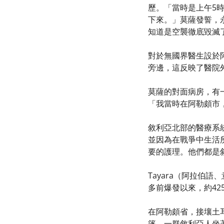
歷。「當時是上午5
下來。」莫薩發誓，
知道是空襲徹底毀滅
對於無國界醫生設於
旁邊，這反映了醫院
莫薩的對面病房，有一
「我當時在阿勒頗市
敘利亞北部的醫療系
並因為在戰爭中生活
要的護理。他們都是
Tayara（阿拉伯
多前爆發以來，約42
在阿勒頗省，接壤土
篷，一群敘利亞人坐