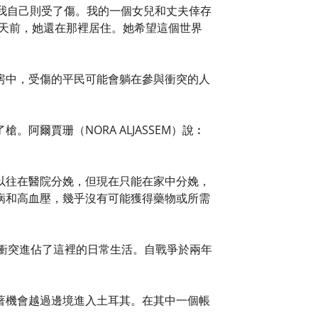
我自己則受了傷。我的一個女兒和丈夫倖存
幾天前，她還在那裡居住。她希望這個世界
房中，受傷的平民可能會躺在參與衝突的人
爾賈珊（NORA ALJASSEM）說︰
以往在醫院分娩，但現在只能在家中分娩，
病和高血壓，幾乎沒有可能獲得藥物或所需
和衝突進佔了這裡的日常生活。自戰爭於兩年
著機會越過邊境進入土耳其。在其中一個帳