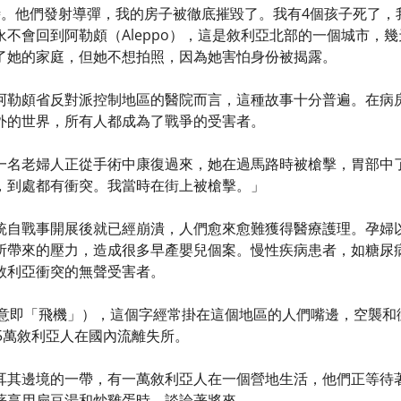
時。他們發射導彈，我的房子被徹底摧毀了。我有4個孩子死了，
永不會回到阿勒頗（Aleppo），這是敘利亞北部的一個城市，
了她的家庭，但她不想拍照，因為她害怕身份被揭露。
阿勒頗省反對派控制地區的醫院而言，這種故事十分普遍。在病
外的世界，所有人都成為了戰爭的受害者。
名老婦人正從手術中康復過來，她在過馬路時被槍擊，胃部中了槍。阿
，到處都有衝突。我當時在街上被槍擊。」
統自戰事開展後就已經崩潰，人們愈來愈難獲得醫療護理。孕婦
所帶來的壓力，造成很多早產嬰兒個案。慢性疾病患者，如糖尿
敘利亞衝突的無聲受害者。
語、意即「飛機」），這個字經常掛在這個地區的人們嘴邊，空襲
5萬敘利亞人在國內流離失所。
耳其邊境的一帶，有一萬敘利亞人在一個營地生活，他們正等待
著享用扁豆湯和炒雞蛋時，談論著將來。