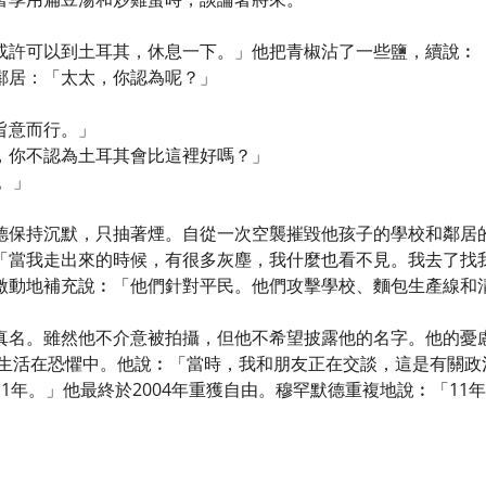
或許可以到土耳其，休息一下。」他把青椒沾了一些鹽，續說︰
鄰居：「太太，你認為呢？」
旨意而行。」
，你不認為土耳其會比這裡好嗎？」
。」
德保持沉默，只抽著煙。自從一次空襲摧毀他孩子的學校和鄰居
「當我走出來的時候，有很多灰塵，我什麼也看不見。我去了找
激動地補充說︰「他們針對平民。他們攻擊學校、麵包生產線和
真名。雖然他不介意被拍攝，但他不希望披露他的名字。他的憂慮
一直生活在恐懼中。他說︰「當時，我和朋友正在交談，這是有關
1年。」他最終於2004年重獲自由。穆罕默德重複地說︰「11年