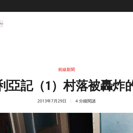
持
前線新聞
利亞記（1）村落被轟炸
2013年7月29日
4 分鐘閱讀