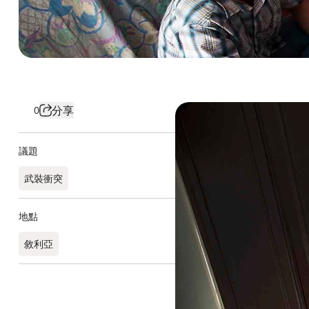
分享
0
議題
武裝衝突
地點
敘利亞