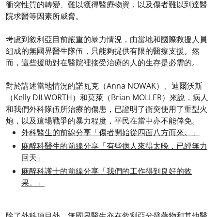
衝突性質的轉變、難以獲得醫療物資，以及傷者難以到達醫
院求醫等因素所威脅。
考慮到敘利亞目前嚴重的暴力情況，由當地和國際救援人員
組成的無國界醫生隊伍，只能夠提供有限的醫療支援。然
而，這些援助對在醫院裡接受治療的人的生存是必需的。
對於講述當地情況的諾瓦克（Anna NOWAK）、迪爾沃斯
（Kelly DILWORTH）和莫萊（Brian MOLLER）來說，病人
和我們外科隊伍所治療的傷患，已證明了衝突使用了重型火
炮，以及這場戰爭的暴力程度，平民在當中亦不能倖免。
外科醫生的前線分享「傷者開始從四面八方而來。」
麻醉科醫生的前線分享「有些病人來得太晚，已經無力
回天」
麻醉科護士的前線分享「我們的工作得到良好的效
果。」
除了外科項目外，無國界醫生亦在敘利亞分發藥物和其他醫