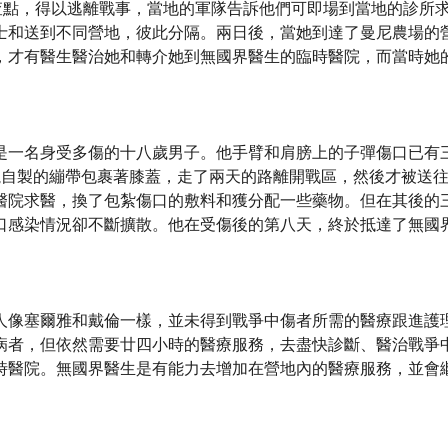
的檢查點，得以逃離戰事，當地的軍隊告訴他們可即場到當地的診
士和送到不同營地，彼此分隔。兩日後，當她到達了曼尼農場的
，才有醫生醫治她和轉介她到無國界醫生的臨時醫院，而當時她
是一名身受多傷的十八歲男子。他手臂和肩膀上的子彈傷口已有
塊自製的繃帶包裹著膝蓋，走了兩天的路離開戰區，然後才被送
醫院求醫，換了包紮傷口的敷料和獲分配一些藥物。但在其後的
口感染情況卻不斷擴散。他在受傷後的第八天，終於抵達了無國
人像塞爾雅和戴倫一樣，並未得到戰爭中傷者所需的醫療跟進護
病者，但依然需要廿四小時的醫療服務，去盡快診斷、醫治戰爭
時醫院。無國界醫生是有能力去增加在營地內的醫療服務，並會