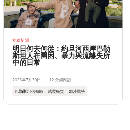
前線新聞
明日何去何從：約旦河西岸巴勒
斯坦人在圍困、暴力與流離失所
中的日常
2026年7月30日
12 分鐘閱讀
巴勒斯坦佔領區
武裝衝突
加沙戰爭