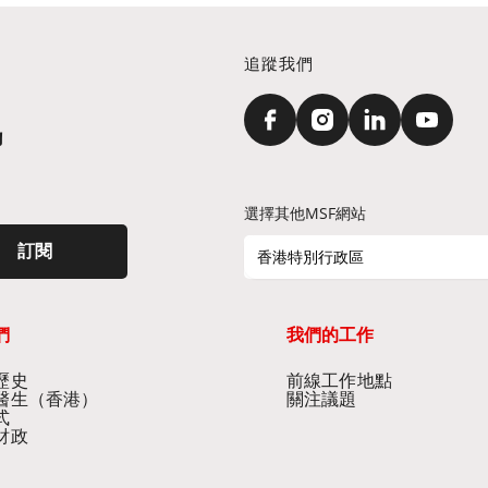
追蹤我們
訊
選擇其他MSF網站
訂閱
香港特別行政區
們
我們的工作
史​
前線工作地點​
醫生（香港）​
關注議題
式
財政