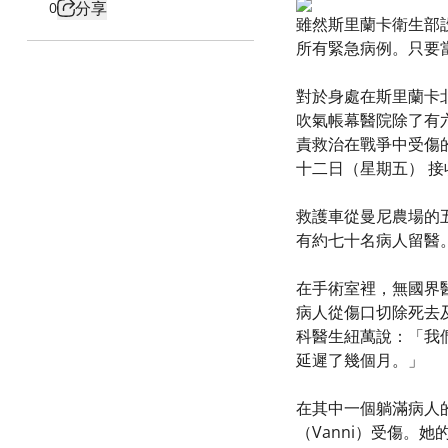
分享
0
雖然斯里蘭卡衛生部
所有緊急病例。只要
對於身處在斯里蘭卡
吹氣帳幕醫院除了有
責救治在戰爭中受傷
十二日（星期五） 
救護車從曼尼農場的
有約七十名病人留醫
在手術室裡，無國界
病人從傷口切除死去
科醫生紐萬說：「我
延遲了幾個月。」
在其中一個躺滿病人
（Vanni）受傷