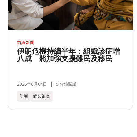
前線新聞
伊朗危機持續半年：組織診症增
八成 將加強支援難民及移民
2026年8月04日
5 分鐘閱讀
伊朗
武裝衝突