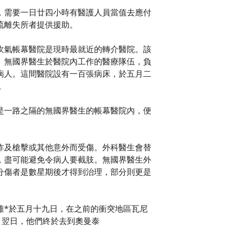
，需要一日廿四小時有醫護人員當值去應付
流離失所者提供援助。
吹氣帳幕醫院是現時最就近的轉介醫院。該
。無國界醫生於醫院內工作的醫療隊伍，負
病人。這間醫院設有一百張病床，於五月二
。
是一路之隔的無國界醫生的帳幕醫院內，便
炸及槍擊或其他意外而受傷。外科醫生會替
，盡可能避免令病人要截肢。無國界醫生外
分傷者是數星期後才得到治理，部分則更是
雅*於五月十九日，在之前的衝突地區瓦尼
。翌日，他們終於去到奧曼泰