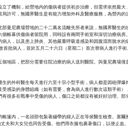
設立了機制，給營地內的傷病者提供初步治療，但需求依然龐大
當局許可，無國界醫生是有能力增加外科及醫療服務，為營內的
北部曼尼農場營地的二十二萬名流離失所者來說，無國界醫生的
六個帳幕供傷病者留院用，同時設有兩間手術室和深切治療病房
的病人，以及患上肺炎、其他嚴重呼吸道感染和因腹瀉而脫水的
接收首批病人，並於五月二十六日（星期二）首次替病人進行手術
五個地區，把部分需要住院治療的病人送到醫院。與曼尼農場僅
。
醫生的外科醫生每天進行六至十宗小型手術，病人都是因砲彈爆
及受感染的身體組織（如有需要，會為病人進行數次這類手術）
們有很多在戰事中受傷的病人，傷口之前都沒有被好好治理。部
的帳篷內，一名頭部包紮著繃帶的婦人正在等侯醫生檢查。塞爾
。她的丈夫和大女兒也同告受傷。他們用衣服包裹著傷口，以便止血