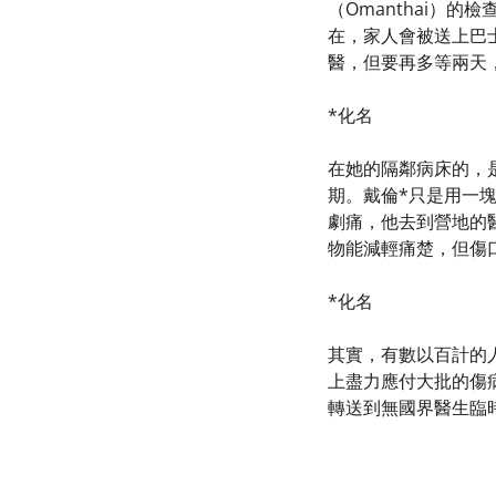
（Omanthai）
在，家人會被送上巴
醫，但要再多等兩天
*化名
在她的隔鄰病床的，
期。戴倫*只是用一
劇痛，他去到營地的
物能減輕痛楚，但傷
*化名
其實，有數以百計的
上盡力應付大批的傷
轉送到無國界醫生臨