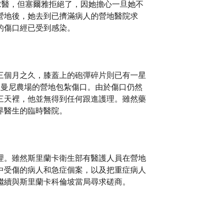
所求醫，但塞爾雅拒絕了，因她擔心一旦她不
營地後，她去到已擠滿病人的營地醫院求
的傷口經已受到感染。
三個月之久，膝蓋上的砲彈碎片則已有一星
往曼尼農場的營地包紮傷口。由於傷口仍然
三天裡，他並無得到任何跟進護理。雖然藥
界醫生的臨時醫院。
理。雖然斯里蘭卡衛生部有醫護人員在營地
中受傷的病人和急症個案，以及把重症病人
繼續與斯里蘭卡科倫坡當局尋求磋商。