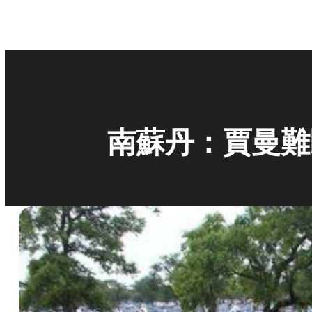
南蘇丹：賈曼難