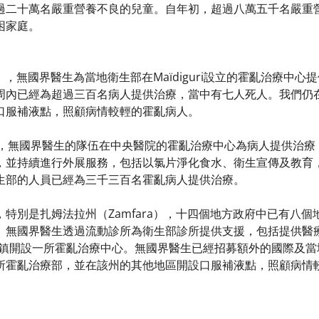
過二十萬名嚴重營養不良的兒童。自年初，超過八萬五千名嚴重
困家庭。
o），無國界醫生為當地衛生部在Maïdiguri設立的霍亂治療中
周內已經為超過三百名病人提供治療，當中有七人死人。我們仍
口服補液點，照顧病情較輕的霍亂病人。
i），無國界醫生的隊伍在中央醫院的霍亂治療中心為病人提供治
，並持續進行外展服務，包括以氯片淨化食水、衛生宣傳及教育
生部的人員已經為三千三百名霍亂病人提供治療。
特別是扎姆法拉州（Zamfara），十四個地方政府中已有八
。無國界醫生透過流動診所為衛生部診所提供支援，包括提供醫
）城鎮開設一所霍亂治療中心。無國界醫生已經招募額外的國際及
所霍亂治療部，並在該州的其他地區開設口服補液點，照顧病情