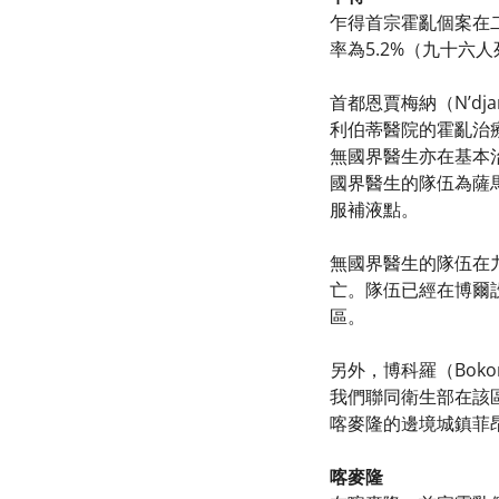
乍得首宗霍亂個案在
率為5.2%（九十六
首都恩賈梅納（N’d
利伯蒂醫院的霍亂治
無國界醫生亦在基本
國界醫生的隊伍為薩
服補液點。
無國界醫生的隊伍在九
亡。隊伍已經在博爾設立
區。
另外，博科羅（Bo
我們聯同衛生部在該
喀麥隆的邊境城鎮菲昂
喀麥隆