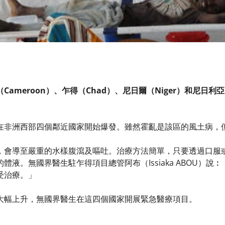
ameroon）、乍得（Chad）、尼日爾（Niger）和尼日利亞
在非洲西部四個鄰近國家開始爆發。雖然霍亂是該區的風土病，
，會導至嚴重的水樣腹瀉及嘔吐。治療方法簡單，只要透過口服
體液。無國界醫生駐乍得項目總管阿布（Issiaka ABOU）
受治療。」
大幅上升，無國界醫生在這四個國家開展緊急醫療項目。