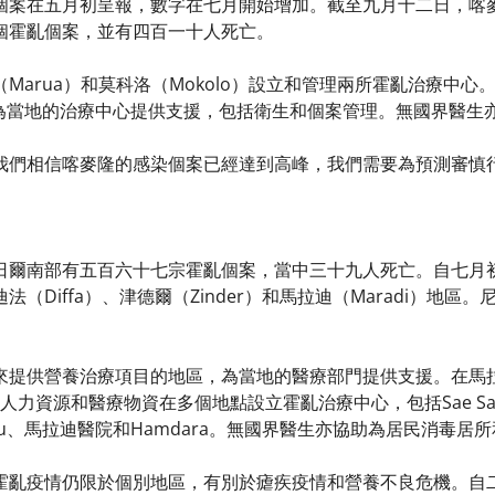
案在五月初呈報，數字在七月開始增加。截至九月十二日，喀麥隆的極
個霍亂個案，並有四百一十人死亡。
arua）和莫科洛（Mokolo）設立和管理兩所霍亂治療中心。在
隊伍為當地的治療中心提供支援，包括衛生和個案管理。無國界醫生
我們相信喀麥隆的感染個案已經達到高峰，我們需要為預測審慎
日爾南部有五百六十七宗霍亂個案，當中三十九人死亡。自七月
法（Diffa）、津德爾（Zinder）和馬拉迪（Maradi）地
來提供營養治療項目的地區，為當地的醫療部門提供支援。在馬
供人力資源和醫療物資在多個地點設立霍亂治療中心，包括Sae Saboua、
 Abdou、馬拉迪醫院和Hamdara。無國界醫生亦協助為居民消毒
霍亂疫情仍限於個別地區，有別於瘧疾疫情和營養不良危機。自