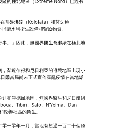
北地區（Extrême Nord）已經有
哥魯沸達（Kolofata）和莫戈迪
亦捐贈水利衛生設備和醫療物資。
行事。」因此，無國界醫生會繼續在極北地
初，鄰近乍得和尼日利亞的邊境地區出現小
區。尼日爾當局尚未正式宣佈霍亂疫情在當地爆
拉迪和津德爾地區，無國界醫生和尼日爾組
Tibiri、Safo、N’Yelma、Dan
居所和改善社區的衛生。
二零一零年一月，當地有超過一百二十個瘧