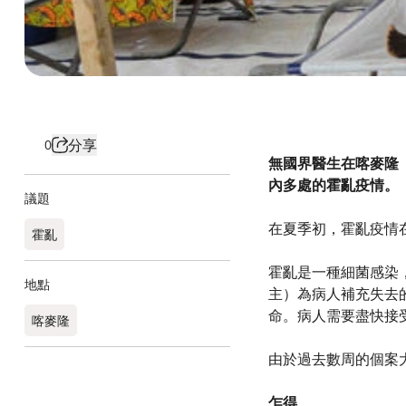
分享
0
無國界醫生在喀麥隆（C
內多處的霍亂疫情。
議題
在夏季初，霍亂疫情
霍亂
霍亂是一種細菌感染
地點
主）為病人補充失去的
命。病人需要盡快接
喀麥隆​
由於過去數周的個案
乍得