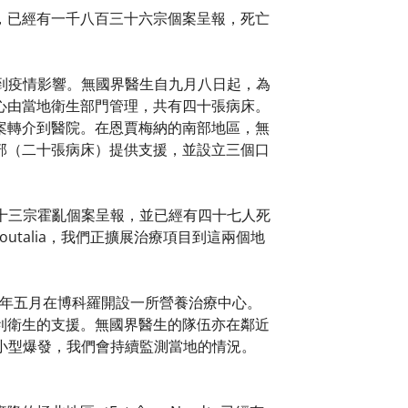
，已經有一千八百三十六宗個案呈報，死亡
受到疫情影響。無國界醫生自九月八日起，為
心由當地衛生部門管理，共有四十張病床。
案轉介到醫院。在恩賈梅納的南部地區，無
部（二十張病床）提供支援，並設立三個口
七十三宗霍亂個案呈報，並已經有四十七人死
outalia，我們正擴展治療項目到這兩個地
今年五月在博科羅開設一所營養治療中心。
利衛生的支援。無國界醫生的隊伍亦在鄰近
現小型爆發，我們會持續監測當地的情況。