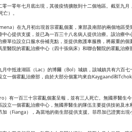
二零一零年七月底出現，其後疫情擴散到十二個地區。截至九月
人死亡）。
jamena）在九月初出現首宗霍亂個案，東部及南部的兩個地區
療中心提供支援，並已為一百三十八名病人提供治療。該治療中
治療單位設立口服水份補充點，並提供救護車服務，將嚴重的個
馬里醫院的霍亂治療中心（四十張病床）和聯合醫院的霍亂治療
月中抵達湖區（Lac）的博爾（Bol）城鎮，該城鎮共有六百
一個霍亂治療部，由於大部分個案均來自Kaygaand和Tchok
koro）有一百三十宗霍亂個案呈報，並有三人死亡。無國界醫生
區設立一個霍亂治療中心，無國界醫生的隊伍主要提供技術及水
加（Fianga），為當地的衛生部提供支援。菲昂加已證實出