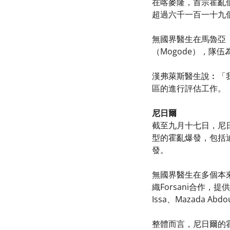
在喀麥隆，首宗霍亂個
超過六千一百一十九
無國界醫生在馬魯亞（M
（Mogode），
漢弗萊斯醫生說︰「
區的進行評估工作。
尼日爾
截至九月十七日，尼
型的霍亂爆發，包括迪
發。
無國界醫生在多個本
織Forsani合作，提
Issa、Mazada
整體而言，尼日爾的