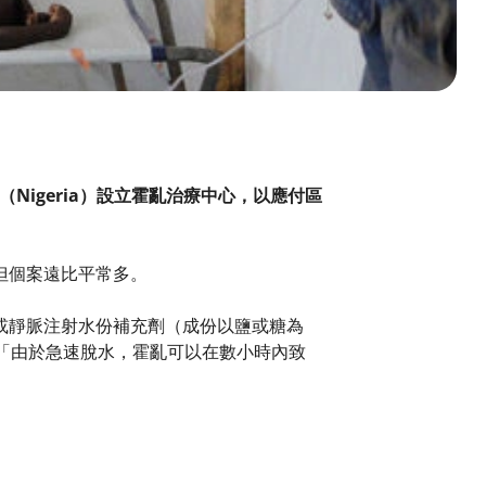
（Nigeria）設立霍亂治療中心，以應付區
但個案遠比平常多。
或靜脈注射水份補充劑（成份以鹽或糖為
說︰「由於急速脫水，霍亂可以在數小時內致