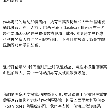
迪納加特省
作為海島的迪納加特省內，約有三萬間房屋和大部分基建被
颱風摧毀。在此之前， 巴西里薩（ Basilisa）區內只有一名
醫生為36,000名居民提供醫療服務。此外, 運送需要島外專
科護理的病人前往的三艘救護船，不是目前故障，就是在颱
風期間服務受到影響。
進行評估期間, 我們看到患上呼吸道感染、急性水樣腹瀉和高
血壓的病人。其中一個城鎮亦有人被流浪狗咬傷。
我們的團隊將支援當地的醫護人員, 並派遣員工至損毀嚴重並
需要進行修復的迪納加特地區醫院，以及巴西里薩和聖何賽
（San Jose）的醫療部門。我們將支援一個海上救護船系