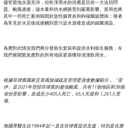
儘管當地水源充沛，但乾淨用水的供應是目前一大迫切問
題。颱風過後，儲水量和供水網路受到嚴重影響。當局也將
其中一些死亡案例歸因於急性腸胃炎和鉤端螺旋體病；後者
為常見於水災後或接觸到受污染水源後造成的細菌感染。
為應對此情況我們將分發衛生套裝和提供水利衞生服務，令
我們展開緊急應對的所有地區更易獲得清潔飲用水。
根據菲律賓國家災害風險減緩及管理委員會數據顯示，「雷
伊」是2021年登陸菲律賓的最強颱風，共有11個地區和38個
省份受影響，造成至少405人死亡，65人失蹤和 1,261人受
傷。
無國界醫生自1984年起一直在菲律賓提供支援，特別是在應