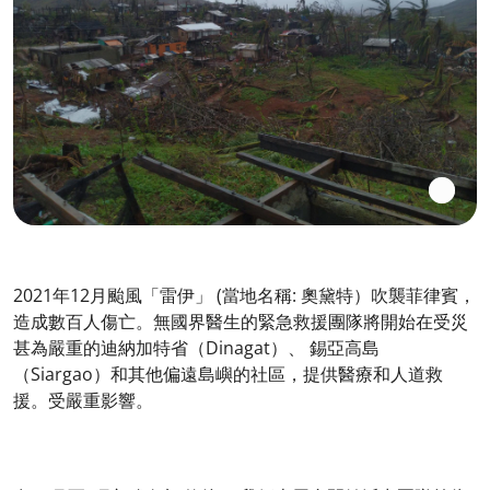
2021年12月颱風「雷伊」 (當地名稱: 奧黛特）吹襲菲律賓，
造成數百人傷亡。無國界醫生的緊急救援團隊將開始在受災
甚為嚴重的迪納加特省（Dinagat）、 錫亞高島
（Siargao）和其他偏遠島嶼的社區，提供醫療和人道救
援。受嚴重影響。