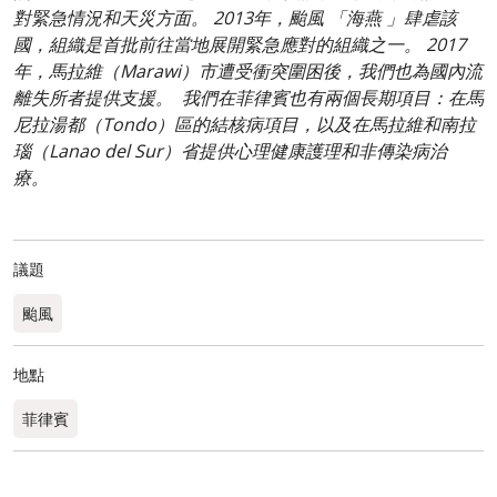
對緊急情況和天災方面。 2013年，颱風 「海燕 」肆虐該
國，組織是首批前往當地展開緊急應對的組織之一。 2017
年，馬拉維（Marawi）市遭受衝突圍困後，我們也為國內流
離失所者提供支援。 我們在菲律賓也有兩個長期項目：在馬
尼拉湯都（Tondo）區的結核病項目，以及在馬拉維和南拉
瑙（Lanao del Sur）省提供心理健康護理和非傳染病治
療。
議題
颱風
地點
菲律賓