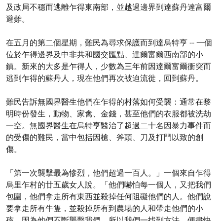
及政局不穩而逃離乍得東南部，並越過邊界到達蘇丹達富爾
避難。
在五月的第二個星期，難民為尋求保護而到達烏特亨 -- 一個
位於乍得邊界及中非共和國交匯點、達爾富爾西南部的小
鎮。新來的大多是乍得人，少數為三年前因達爾富爾衝突而
逃到乍得的蘇丹人，現在他們再次被迫流徙，回到蘇丹。
難民告訴無國界醫生他們在乍得的村落如何受襲：通常在黎
明時份發生，動物、家禽、金錢，甚至他們的衣服都被洗劫
一空。無國界醫生在烏特亨醫治了超過二十名因暴力事件而
的受傷的難民，當中包括因槍、斧頭、刀及打鬥以致的創
傷。
「第一次襲擊最為慘烈，他們超過一百人。」一個來自乍得
烏里乍村的廿五歲女人說。「他們嚇怕每一個人，又把我們
包圍，他們拿走所有東西並殺掉任何阻礙他們的人。他們說
要拿走所有牛隻，並殺掉所有到農場的人和帶走他們的小
孩。因為他們不斷襲擊我們，所以我們一找到方法，便盡快