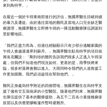
來到鳥特亨。」
在最近一個於乍得東南部進行的評估，無國界醫生目睹持續
的暴力及遷徙。由於逃往當地的難民及當地人口完全缺乏醫
療護理，無國界醫生立即將乍得的一隊流動醫療隊伍調派到
受影響地區。
「我們正盡力而為，但過往經驗顯示只有少部分逃離家園的
乍得人會越過邊界到蘇丹。」無國界醫生駐烏特亨的項目統
籌洛克爾說：「剛到埗的難民告訴我們很多人正逃入乍得深
處，但我們不知道他們現況如何。更甚的是，雨季快將來
臨，很多村落將會難以進入。大雨同時令我們的人道救援工
作更加困難。我們必須趁現在幫助他們。」
難民正身處烏特亨附近的四個營地，無國界醫生在烏特亨支
援了備有廿五張病床的小型醫院。隨著他們到來，無國界醫
生隊伍提供了基本的醫療援助，為五千二百名小童接種麻疹
疫苗以及供應塑膠帳篷作暫時避難所。