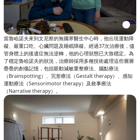
當魯哈諾夫來到文尼察的無國界醫生中心時，他出現運動障
礙、嚴重口吃、心臟問題及睡眠障礙。經過37次治療後，儘
管身體上的後遺症無法逆轉，他的心理狀態已大致穩定。為
了穩定魯哈諾夫的狀況，治療師採用多種技術處理這些層層
疊疊的創傷記憶，包括眼動減敏重整療法、腦點療法
（Brainspotting）、完形療法（Gestalt therapy）、感知
運動療法（Sensorimotor therapy）及敘事療法
（Narrative therapy）。