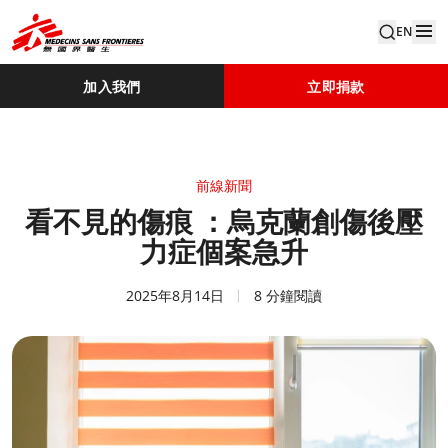
EN
加入我們
立即捐款
前線新聞
看不見的傷痕 ：烏克蘭創傷後壓
力症個案急升
2025年8月14日
8 分鐘閱讀