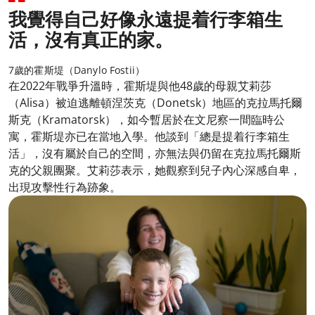
我覺得自己好像永遠提着行李箱生
活，沒有真正的家。
7歲的霍斯堤（Danylo Fostii）
在2022年戰爭升溫時，霍斯堤與他48歲的母親艾莉莎
（Alisa）被迫逃離頓涅茨克（Donetsk）地區的克拉馬托爾
斯克（Kramatorsk），如今暫居於在文尼察一間臨時公
寓，霍斯堤亦已在當地入學。他談到「總是提着行李箱生
活」，沒有屬於自己的空間，亦無法與仍留在克拉馬托爾斯
克的父親團聚。艾莉莎表示，她觀察到兒子內心深感自卑，
出現攻擊性行為跡象。