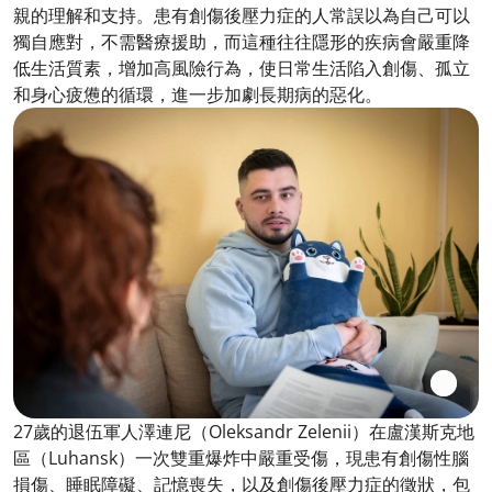
親的理解和支持。患有創傷後壓力症的人常誤以為自己可以
獨自應對，不需醫療援助，而這種往往隱形的疾病會嚴重降
低生活質素，增加高風險行為，使日常生活陷入創傷、孤立
和身心疲憊的循環，進一步加劇長期病的惡化。
27歲的退伍軍人澤連尼（Oleksandr Zelenii）在盧漢斯克地
區（Luhansk）一次雙重爆炸中嚴重受傷，現患有創傷性腦
損傷、睡眠障礙、記憶喪失，以及創傷後壓力症的徵狀，包