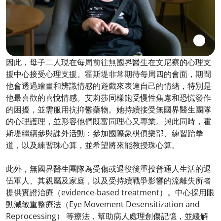
因此，母子二人現在每周前往無國界醫生在文尼察的心理支
援中心接受心理支援。霍斯堤非常期待每周四的會面，期間
他會透過繪畫和辨識情感的遊戲來表達自己的情緒，特別是
他最喜歡的喜悅情感。艾莉莎同樣飽受慢性焦慮和恐慌發作
的困擾，並需服用抗抑鬱藥物。她持續接受無國界醫生團隊
的心理護理，並形容他們既富同理心又專業。與此同時，霍
斯堤繼續參與課外活動：參加國際象棋俱樂部、練習跆拳
道，以及練習珠心算，並希望將來能教授珠心算。
此外，無國界醫生團隊為受傷或退役後重投普通人生活的退
伍軍人、其親屬及家庭，以及受持續戰爭影響的流離失所者
提供實證治療（evidence-based treatment）。中心採用眼
動減敏重整療法（Eye Movement Desensitization and
Reprocessing） 等療法，幫助病人處理創傷記憶，並緩解