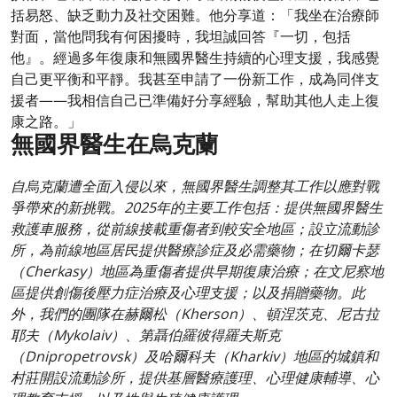
括易怒、缺乏動力及社交困難。他分享道：「我坐在治療師
對面，當他問我有何困擾時，我坦誠回答『一切，包括
他』。經過多年復康和無國界醫生持續的心理支援，我感覺
自己更平衡和平靜。我甚至申請了一份新工作，成為同伴支
援者——我相信自己已準備好分享經驗，幫助其他人走上復
康之路。」
無國界醫生在烏克蘭
自烏克蘭遭全面入侵以來，無國界醫生調整其工作以應對戰
爭帶來的新挑戰。2025年的主要工作包括：提供無國界醫生
救護車服務，從前線接載重傷者到較安全地區；設立流動診
所，為前線地區居民提供醫療診症及必需藥物；在切爾卡瑟
（Cherkasy）地區為重傷者提供早期復康治療；在文尼察地
區提供創傷後壓力症治療及心理支援；以及捐贈藥物。此
外，我們的團隊在赫爾松（Kherson）、頓涅茨克、尼古拉
耶夫（Mykolaiv）、第聶伯羅彼得羅夫斯克
（Dnipropetrovsk）及哈爾科夫（Kharkiv）地區的城鎮和
村莊開設流動診所，提供基層醫療護理、心理健康輔導、心