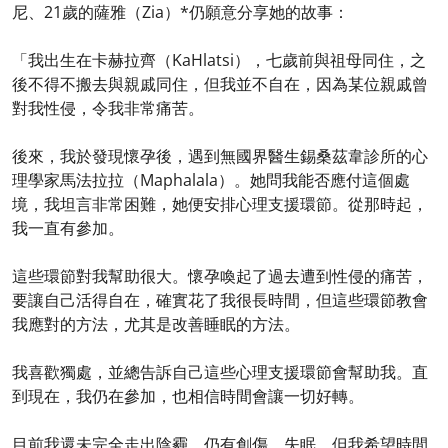
尼、21歲的薩雅（Zia）*仍願意分享她的故事：
「我出生在卡赫拉齊（KaHlatsi），七歲前與祖母同住，之
後不得不搬去與親戚同住，但我並不自在，因為某位親戚曾
對我性侵，令我非常痛苦。
後來，我於發現懷孕後，遇到無國界醫生錫桑茲韋診所的心
理學家馬法拉拉（Maphalala）。她問我能否應付這個處
境，我坦言非常困難，她便安排心理支援環節。從那時起，
我一直有參加。
這些環節對我幫助很大。懷孕喚起了過去遭到性侵的痛苦，
要讓自己活得自在，確實花了我很長時間，但這些環節教會
我應對的方法，尤其是改善睡眠的方法。
我喜歡獨處，並總告訴自己這些心理支援環節會幫助我。直
到現在，我仍在參加，也相信時間會讓一切好轉。
目前我還未完全走出陰霾，仍有創傷、失眠，但我希望時間