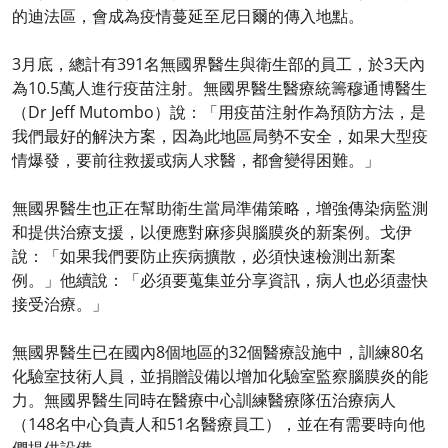
的迪法區，會成為疫情蔓延至尼日爾的傳入地點。
3月底，總計有391名無國界醫生與衛生部的員工，於3天內
為10.5萬人進行疫苗注射。無國界醫生醫療統籌穆通博醫生
（Dr Jeff Mutombo）說：「用疫苗注射作為預防方法，是
我們最好的解決方案，因為此地區局勢不安全，如果大型疫
情爆發，要前往救援或病人求醫，都會變得困難。」
無國界醫生也正在幫助衛生當局準備策略，增強傳染病監測
和提供治療支援，以便應對麻疹與腦膜炎的新案例。戈伊
說：「如果我們要防止疾病擴散，必須快速檢測出新案
例。」他續說：「必須要蒐集並分享資訊，病人也必須盡快
接受治療。」
無國界醫生已在國內8個地區的32個醫療設施中，訓練80名
化驗室技術人員，並捐贈設備以增加化驗室監察腦膜炎的能
力。無國界醫生同時在醫療中心訓練醫療隊伍治療病人
（148名中心負責人和51名醫療員工），並在有需要時向他