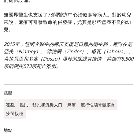
們提供設備。
無國界醫生也支援了73間醫療中心治療麻疹病人。對於幼兒
來說，麻疹可引發致命的併發症，尤其是那些營養不良的幼
兒。
2015年，無國界醫生的隊伍支援尼日爾的衛生部，應對在尼
亞美（Niamey）、 津德爾（Zinder）、塔瓦（Tahoua）、
蒂拉貝里和多索（Dosso）爆發的腦膜炎疫情，共錄有8,500
宗病例與573宗死亡案例。
議題
霍亂
難民、移民和流徙人口
麻疹
流行性腦脊髓膜炎
疫苗接種
地點