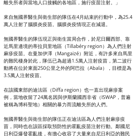
離失所者與當地人口接觸的各地區，施行疫苗注射。」
來自無國界醫生與衛生部的隊伍在4月結束的行動中，為25.4
萬人注射了腦膜炎疫苗。腦膜炎疫情現正在減退。
無國界醫生的隊伍現正與衛生當局合作，於尼日爾西部、靠
近馬里邊境的蒂拉貝里地區（Tillabéry region）為人們注射
麻疹疫苗。在曼加伊澤（Mangaizé）附近，有許多來自馬里
的難民棲身於此，隊伍已為超過1.5萬人注射疫苗，第二波行
動將在位於東面250公里之外的阿巴拉（Abala），目標是為
3.5萬人注射疫苗。
在該國東部的迪法區（Diffa region）也一直出現麻疹案
例，當地收留了24萬名因與伊斯蘭國西非省（ISWAP，普遍
被稱為博科聖地）相關的暴力而流離失所的人們。
無國界醫生與衛生部的隊伍正在迪法區為人們注射麻疹疫
苗，同時也在該區採取預防性的霍亂疫苗注射行動。鄰國尼
日利亞爆發霍亂後，有擔心收容了大量來自尼日利亞的難民