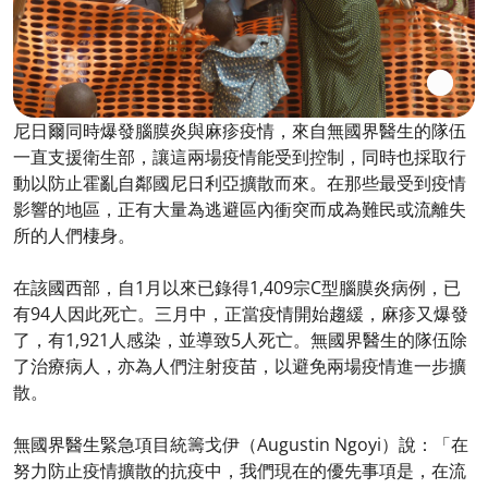
尼日爾同時爆發腦膜炎與麻疹疫情，來自無國界醫生的隊伍
一直支援衛生部，讓這兩場疫情能受到控制，同時也採取行
動以防止霍亂自鄰國尼日利亞擴散而來。在那些最受到疫情
影響的地區，正有大量為逃避區內衝突而成為難民或流離失
所的人們棲身。
在該國西部，自1月以來已錄得1,409宗C型腦膜炎病例，已
有94人因此死亡。三月中，正當疫情開始趨緩，麻疹又爆發
了，有1,921人感染，並導致5人死亡。無國界醫生的隊伍除
了治療病人，亦為人們注射疫苗，以避免兩場疫情進一步擴
散。
無國界醫生緊急項目統籌戈伊（Augustin Ngoyi）說：「在
努力防止疫情擴散的抗疫中，我們現在的優先事項是，在流