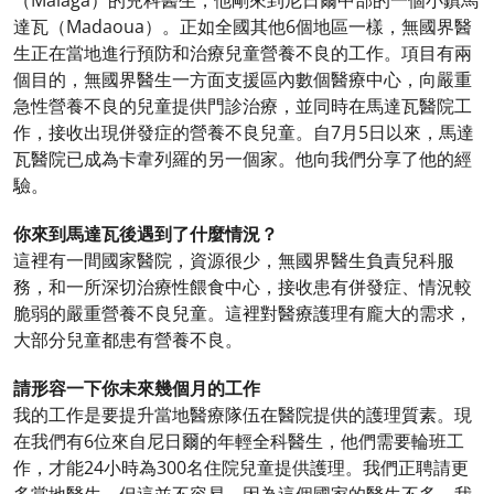
（Malaga）的兒科醫生，他剛來到尼日爾中部的一個小鎮馬
達瓦（Madaoua）。正如全國其他6個地區一樣，無國界醫
生正在當地進行預防和治療兒童營養不良的工作。項目有兩
個目的，無國界醫生一方面支援區內數個醫療中心，向嚴重
急性營養不良的兒童提供門診治療，並同時在馬達瓦醫院工
作，接收出現併發症的營養不良兒童。自7月5日以來，馬達
瓦醫院已成為卡韋列羅的另一個家。他向我們分享了他的經
驗。
你來到馬達瓦後遇到了什麼情況？
這裡有一間國家醫院，資源很少，無國界醫生負責兒科服
務，和一所深切治療性餵食中心，接收患有併發症、情況較
脆弱的嚴重營養不良兒童。這裡對醫療護理有龐大的需求，
大部分兒童都患有營養不良。
請形容一下你未來幾個月的工作
我的工作是要提升當地醫療隊伍在醫院提供的護理質素。現
在我們有6位來自尼日爾的年輕全科醫生，他們需要輪班工
作，才能24小時為300名住院兒童提供護理。我們正聘請更