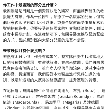
你工作中最困難的部分是什麼？
最困難是尼日爾是一個資源缺乏的國家，而無國界醫生的救
援能力有限。作為一位醫生，治療了一名腹瀉的兒童，但當
他回家後卻沒有飲用水可以喝。或是全家依賴受雨量多寡影
響的耕種為生。你要接受這個國家的社會和經濟條件，難以
落實中長期計劃。在這種情況下，無國界醫生採取緊急緊療
的方式，嘗試應對區內大部分兒童的最基本需要。
未來幾個月有什麼挑戰？
雖然有困難，但工作是有成果的。整支隊伍努力找出當地人
口的各種醫療問題，並嘗試解決。在未來數周，我們將向居
民宣傳瘧疾預防資訊，並向病人提供早期治療，以減少疫症
的影響。長遠而言，我們要對本地醫生進行兒科知識的培
訓，以增加這裡的人獲得的醫療護理，提升護理的質素。
在尼日爾，無國界醫生正管理在馬達瓦、布扎（Bouz）、達
科羅（Dakoro）、吉丹魯姆吉（Guidan Roumdji）、馬達
龍法（Madarounfa）、馬加里亞（Magaria）及津德爾
（Zinder）的營養治療項目。今年以來，無國界醫生在這個