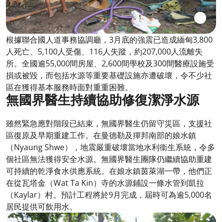
根據聯合國人道事務協調廳，3月底的強震已造成緬甸3,800
人死亡、5,100人受傷、116人失蹤，約207,000人流離失
所。全國逾55,000間房屋、2,600間學校及300間醫療設施受
損或被毀，而包括水源等重要基礎設施亦遭破壞，令不少社
區在獲得基本服務時面對重重困難。
無國界醫生持續協助修復潔淨水源
雖然緊急應對階段已結束，無國界醫生仍留守災區，支援社
區復原及早期重建工作。在曼德勒及撣邦南部的娘水鎮
（Nyaung Shwe），地震嚴重破壞當地水利衞生系統，令多
個社區無法獲得安全水源。無國界醫生團隊仍繼續協助重建
可持續的乾淨食水供應系統。在娘水鎮茵萊湖一帶，他們正
在從瓦塔金（Wat Ta Kin）寺的水源鋪設一條水管到凱拉
（Kaylar）村。預計工程將於9月完成，屆時可為逾5,000名
居民提供可飲用水。