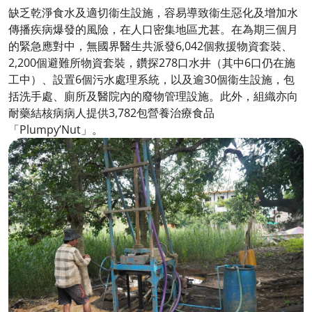
缺乏乾淨食水及適切衞生設施，容易導致衞生惡化及增加水
傳播疾病爆發的風險，在人口密集地區尤甚。在為期三個月
的緊急應對中，無國界醫生共派發6,042個救援物資套裝、
2,200個避難所物資套裝，鑽探278口水井（其中6口仍在施
工中）、設置6個污水處理系統，以及逾30個衞生設施，包
括洗手處、廁所及醫院內的廢物管理設施。此外，組織亦向
耐藥結核病病人提供3,782包營養治療食品
「Plumpy’Nut」。