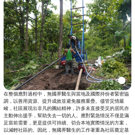
在整個應對過程中，無國界醫生與當地及國際持份者緊密協
調，以善用資源、提升成效並避免服務重疊。儘管災情嚴
峻，社區展現出非凡的團結精神，許多未直接受災的居民亦
主動伸出援手，幫助失去一切的人。應對緊急情況不僅是滿
足當前需要，更是提供可持續、切合本地實際情況的方案，
以減輕社區的。因此，無國界醫生的工作著重為社區奠定基