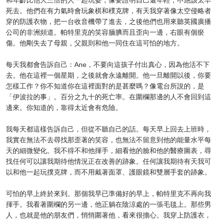
死去。他們在有力氣時會玩象棋和樸克牌，有天我穿著像太空侵略者
穿的防護衣物，把一台收音機帶了進去，之後他們也用來聽英國廣播
公司的非洲頻道。帕特里克的笑容腼腆而且歪向一邊，右眼有個瘀
傷。他剛失去了母親，父親則和他一同住在這可怕的地方。
每天我都會告訴自己：Ane，不要向這孩子付出真心，因為他活不下
去。他在這裡一個星期，之後就會永遠離開。他一旦離開以後，你要
怎樣工作？你不知道你在這裡面對的是甚麼嗎？像電台所說的，是
「伊波拉的事」。百分之九十的死亡率。在圍欄那邊的人不會回到這
邊來。你知道的，靠得太近會有危險。
我每天都這樣告訴自己，但從不聽自己的話。每天早上回去上班時，
我實在無法不去尋找那歪著的笑容，也無法不留意到他的能量水平每
天的細微變化。我不得不和他揮手，細看他的臉和他的醫療圖表，尋
找任何可以讓我期待他情況正在改善的跡象。任何讓我期待有天我可
以和他一起玩撲克牌，而不用戴著面罩、護眼鏡和雙層手套的跡象。
可怕的早上終於來到。那個我早已準備好的早上，帕特里克不再向我
揮手。我看著圍欄的另一邊，他正躺在陰涼處的一張毛毯上。那些男
人，也就是他的朋友們，悄悄圍著他，看來很擔心。我穿上防護衣，