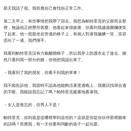
那天我請了假。我答應自己會找份正常工作。
第二天早上，有些事情把我帶了回去。我想為帕特里克的父親而去那
裡，無論他正經歷些甚麼。他看起來很疲倦，但看到我越過圍欄便笑
了起來。他一屁股坐在旁邊的椅子上，有個人對著我腼腆一笑，笑容
歪向了一邊。我們揮手。
我看到帕特里克沒有力氣離開椅子，所以我穿上防護衣走了進去。雖
然只看到我一部分的臉，但他把我認出來了。
－我看到了我的朋友，但看不到我的單車！
我不能告訴他，我當時不認為他能夠活著度過晚上。我嘗試找尋合適
的字眼。我能說我忘記了嗎？帕特里克嚴肅地看著我。
－女人是善忘的，但男人不是！
帕特里克，你到底是從哪裡學到這些的？這就是你從你伙伴那裡聽來
的話嗎？答應我，有一天你要和同齡的孩子一起玩耍。