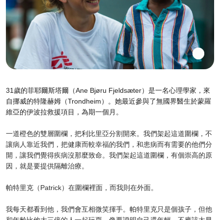
31歲的菲耶爾斯塔爾（Ane Bjøru Fjeldsæter）是一名心理學家，來
自挪威的特隆赫姆（Trondheim）。她最近參與了無國界醫生於蒙羅
維亞的伊波拉救援項目，為期一個月。
一道橙色的雙層圍欄，把利比里亞分割開來。我們架起這道圍欄，不
讓病人靠近我們，把健康而較幸福的我們，和患病而有需要的他們分
開，讓我們覺得疾病沒那麼致命。我們架起這道圍欄，有個崇高的原
因，就是要提供隔離治療。
帕特里克（Patrick）在圍欄裡面，而我則在外面。
我每天都看到他，我們會互相微笑揮手。帕特里克只是個孩子，但他
和年齡比他大三倍的人一起玩耍，像要證明自己還年輕，不應該太早