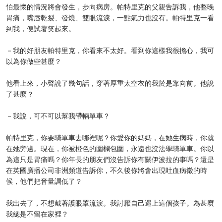
怕最懷的情況將會發生，步向病房。帕特里克的父親告訴我，他整晚
胃痛，嘴唇乾裂、發燒、雙眼流淚，一點氣力也沒有。帕特里克一看
到我，便試著笑起來。
－我的好朋友帕特里克，你看來不太好。看到你這樣我很擔心，我可
以為你做些甚麼？
他看上來，小聲說了幾句話，穿著厚重太空衣的我於是靠向前。他說
了甚麼？
－我說，可不可以幫我帶輛單車？
帕特里克，你要騎單車去哪裡呢？你愛你的媽媽，在她生病時，你就
在她旁邊。現在，你被橙色的圍欄包圍，永遠也沒法學騎單車。你以
為這只是胃痛嗎？你年長的朋友們沒告訴你有關伊波拉的事嗎？還是
在英國廣播公司非洲頻道告訴你，不久後你將會出現吐血病徵的時
候，他們把音量調低了？
我出去了，不想戴著護眼罩流淚。我討厭自己遇上這個孩子。為甚麼
我總是不留在家裡？