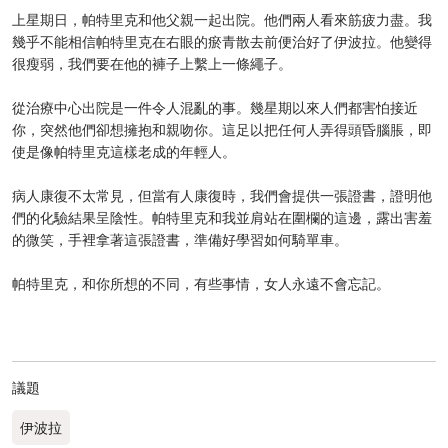
上星期日，帕特里克和他父親一起出院。他們兩人看來筋疲力盡。我
幾乎不能相信帕特里克在右眼的瘀青散去前便治好了伊波拉。他變得
很瘦弱，我們要在他的褲子上繫上一條繩子。
從治療中心出院是一件令人混亂的事。幾星期以來人們都害怕接近
你，突然他們卻想擁抱和親吻你。這足以把任何人弄得頭昏腦脹，即
使是像帕特里克這樣老成的年輕人。
病人康復不太常見，但當有人康復時，我們會提供一張證書，證明他
們的化驗結果呈陰性。帕特里克和我並肩站在圍欄的這邊，露出害羞
的微笑，手裡拿著這張證書，準備好學習如何騎單車。
帕特里克，和你所想的不同，有些事情，女人永遠不會忘記。
議題
伊波拉