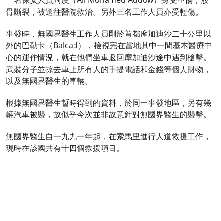
一名保安人員阿度（Ali Mohamed Addow）身受重傷，股
骨斷裂，被送往醫院救治。另外三名工作人員亦受輕傷。
事發時，無國界醫生工作人員剛於首都摩加迪沙二十公里以
外的巴勒卡（Balcad），檢視完在當地其中一間基本醫療中
心的運作情況，就在他們坐車返回摩加迪沙途中遇到槍擊。
武裝分子並掠去車上所有人的手提電話和金錢等個人財物，
以及無國界醫生的車輛。
根據無國界醫生暫時得到的資料，於同一事發地區，另有幾
輛汽車被襲，故似乎今次並非故意針對無國界醫生的襲擊。
無國界醫生自一九九一年起，在索馬里進行人道救援工作，
現時在該國共有十四個救援項目。