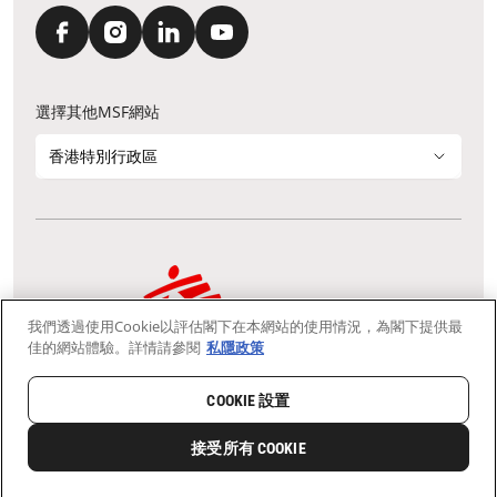
選擇其他MSF網站
香港特別行政區
我們透過使用Cookie以評估閣下在本網站的使用情況，為閣下提供最
通訊資料更新
鳴謝
私隱聲明
常見問題
佳的網站體驗。詳情請參閱
私隱政策
我們採用安全通訊端層 (Secure Socket Layer, SSL) 協定，有助保障敏感
資料在你的瀏覽器和我們伺服器之間的網上傳輸維持保密性。
慈善團體免稅檔案號碼：91/4075
COOKIE 設置
Copyright © Médecins Sans Frontières Hong Kong. All rights
reserved.
接受所有 COOKIE
0
分享