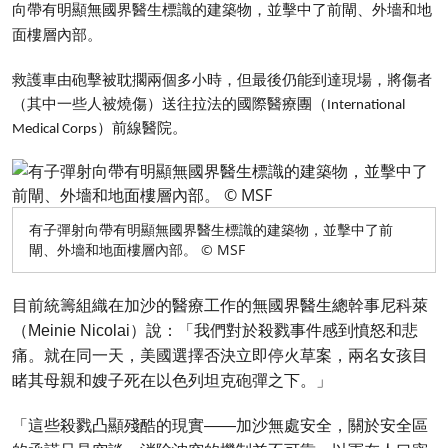
向帶有明顯無國界醫生標識的建築物，並擊中了前閘、外墻和地
面樓層內部。
救護車由砲擊被耽擱兩個多小時，但最後仍能到達現場，將傷者
（其中一些人被燒傷）送往拉法的國際醫療團（International
Medical Corps）前線醫院。
有子彈射向帶有明顯無國界醫生標識的建築物，並擊中了前
閘、外墻和地面樓層內部。 © MSF
目前統籌組織在加沙的醫療工作的無國界醫生總幹事尼科萊
（Meinie Nicolai）說：「我們對於殺戮事件感到憤怒和悲
痛。就在同一天，美國選擇否決立即停火草案，兩名女孩目
睹其母親和嫂子死在以色列坦克砲彈之下。」
「這些殺戮凸顯殘酷的現實——加沙無處安全，關於安全區