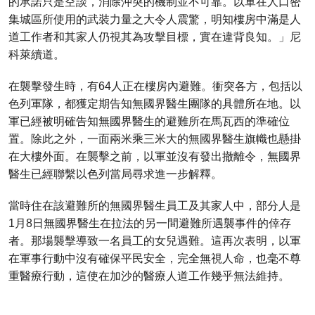
的承諾只是空談，消除沖突的機制並不可靠。以軍在人口密
集城區所使用的武裝力量之大令人震驚，明知樓房中滿是人
道工作者和其家人仍視其為攻擊目標，實在違背良知。」尼
科萊續道。
在襲擊發生時，有64人正在樓房內避難。衝突各方，包括以
色列軍隊，都獲定期告知無國界醫生團隊的具體所在地。以
軍已經被明確告知無國界醫生的避難所在馬瓦西的準確位
置。除此之外，一面兩米乘三米大的無國界醫生旗幟也懸掛
在大樓外面。在襲擊之前，以軍並沒有發出撤離令，無國界
醫生已經聯繫以色列當局尋求進一步解釋。
當時住在該避難所的無國界醫生員工及其家人中，部分人是
1月8日無國界醫生在拉法的另一間避難所遇襲事件的倖存
者。那場襲擊導致一名員工的女兒遇難。這再次表明，以軍
在軍事行動中沒有確保平民安全，完全無視人命，也毫不尊
重醫療行動，這使在加沙的醫療人道工作幾乎無法維持。