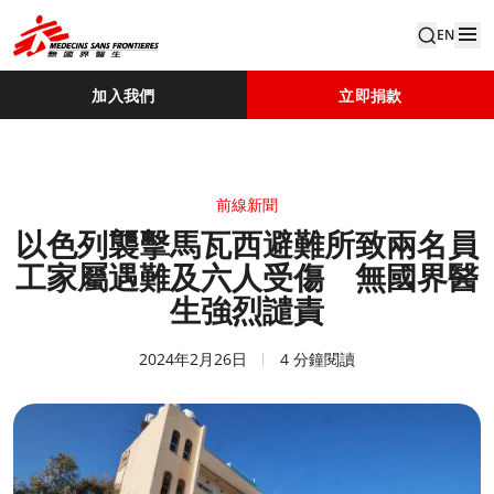
EN
加入我們
立即捐款
前線新聞
以色列襲擊馬瓦西避難所致兩名員
工家屬遇難及六人受傷 無國界醫
生強烈譴責
2024年2月26日
4 分鐘閱讀