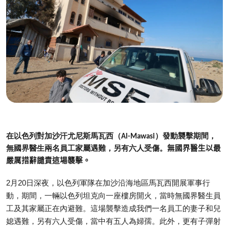
在以色列對加沙汗尤尼斯馬瓦西（
）發動襲擊期間，
Al-Mawasi
無國界醫生兩名員工家屬遇難，另有六人受傷。
無國界醫生以最
嚴厲措辭譴責這場襲擊。
2月20日深夜，以色列軍隊在加沙沿海地區馬瓦西開展軍事行
動，期間，一輛以色列坦克向一座樓房開火，當時無國界醫生員
工及其家屬正在內避難。這場襲擊造成我們一名員工的妻子和兒
媳遇難，另有六人受傷，當中有五人為婦孺。此外，更有子彈射