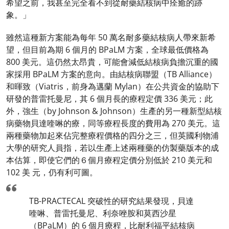
希望之前，我甚至完全看不到從耐藥結核病中痊癒的跡
象。」
雖然這種新方案能為每年 50 萬名耐多藥結核病人帶來新希
望，但目前為期 6 個月的 BPaLM 方案，全球最低價格為
800 美元。這仍然太昂貴，可能會減低結核病負擔沉重的國
家採用 BPaLM 方案的意向。由結核病聯盟（TB Alliance）
和暉致（Viatris，前身為邁蘭 Mylan）在公共資金的協助下
研發的普雷托曼尼，其 6 個月長的療程定價 336 美元；此
外，強生（by Johnson & Johnson）生產的另一種新型結核
病藥物貝達喹啉的療，同等療程長度的費用為 270 美元。這
兩種藥物加起來佔完整療程價格的四分之三，但英國利物浦
大學的研究人員指，若以生產上述兩種藥的仿製藥版本的成
本估算，即使它們的６個月療程定價分別低於 210 美元和
102 美 元，仍有利可圖。
TB-PRACTECAL 突破性的研究結果發現，貝達
喹啉、普雷托曼尼、利奈唑胺和莫西沙星
（BPaLM）的 6 個月療程，比耐利福平結核病