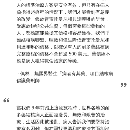
人的標準治療方案更安全有效，但只有在病人
負擔得起療程的情況下，我們才能看到有意義
的改變。鑑於普雷托曼尼和貝達喹啉的研發，
受惠於鉅額公共注資，每個需要這些藥物的
人，都應該能負擔其價格和容易獲得。我們呼
籲結核病聯盟、暉致和強生降低普雷托曼尼和
貝達喹啉的價格，以確保單人的耐多藥結核病
完整療程的價格不會超過 500 美元。藥價絕不
應是病人獲得救命治療的障礙。
- 佩林，無國界醫生「病者有其藥」項目結核病
倡議藥劑師
當我們 9 年前踏上這段旅程時，世界各地的耐
多藥結核病人正面臨漫長、無效和艱苦的治
療，生活因此被擾亂。病人告訴我們要堅持治
療有多困難，但在尋找更溫和的療法方面卻沒