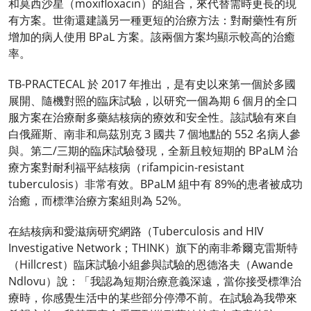
和莫西沙星（moxifloxacin）的組合，來代替需時更長的現
有方案。世衛還建議另一種更短的治療方法：對耐藥性有所
增加的病人使用 BPaL 方案。該兩個方案均顯示較高的治癒
率。
TB-PRACTECAL 於 2017 年推出，是有史以來第一個於多國
展開、隨機對照的臨床試驗，以研究一個為期 6 個月的全口
服方案在治療耐多藥結核病的療效和安全性。該試驗有來自
白俄羅斯、南非和烏茲別克 3 國共 7 個地點的 552 名病人參
與。第二/三期的臨床試驗發現，全新且較短期的 BPaLM 治
療方案對耐利福平結核病（rifampicin-resistant
tuberculosis）非常有效。BPaLM 組中有 89%的患者被成功
治癒，而標準治療方案組則為 52%。
在結核病和愛滋病研究網路（Tuberculosis and HIV
Investigative Network；THINK）旗下的南非希爾克雷斯特
（Hillcrest）臨床試驗小組參與試驗的恩德洛夫（Awande
Ndlovu）說：「我認為短期治療意義深遠，當你接受標準治
療時，你感覺生活中的某些部分停滯不前。在試驗為我帶來