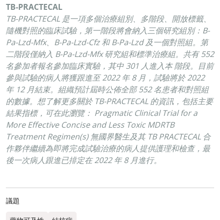
TB-PRACTECAL
TB-PRACTECAL 是一項多個治療組別、多階段、開放標籤、
隨機對照的臨床試驗，第一階段將會納入三個研究組別：B-
Pa-Lzd-Mfx、B-Pa-Lzd-Cfz 和 B-Pa-Lzd 及一個對照組。第
二階段僅納入 B-Pa-Lzd-Mfx 研究組和標準治療組。共有 552
名參加者報名參加臨床實驗，其中 301 人進入本 階段。目前
參與試驗的病人將獲跟進至 2022 年 8 月，試驗將於 2022
年 12 月結束。組織預計屆時公佈全部 552 名患者和對照組
的數據。想了解更多關於 TB-PRACTECAL 的資訊，包括主要
結果指標，可在此瀏覽： Pragmatic Clinical Trial for a
More Effective Concise and Less Toxic MDRTB
Treatment Regimen(s) 無國界醫生及其 TB PRACTECAL 合
作夥伴繼續為即將完成試驗治療的病人提供護理和檢查，最
後一次病人跟進已排定在 2022 年 8 月進行。
議題