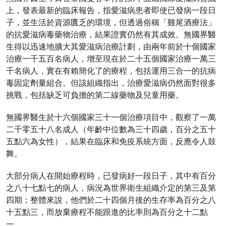
上，發表最新的臨床報告，指愛滋病患者即使已發病一段日
子，並生活於資源匱乏的環境，但透過俗稱「雞尾酒療法」
的抗愛滋病毒藥物治療，結果證實仍然有其成效。無國界醫
生得以迅速地擴大其愛滋病治療計劃，由兩年前於十個國家
治療一千五百名病人，增至現在於二十五個國家治療一萬三
千名病人，實在有賴簡化了的療程，包括運用三合一的抗病
毒固定劑量組合。但該組織指出，治療愛滋病仍然面對很多
挑戰，包括缺乏可負擔的第二線藥物及兒童用藥。
無國界醫生於十六個國家三十一個治療項目中，觀察了一萬
二千零五十八名成人（年齡中位數為三十四歲，百分之五十
五點六為女性），結果在臨床和免疫系統方面，反應令人鼓
舞。
大部分病人在開始療程時，已發病好一段日子，其中有百分
之八十七點七的病人，病況為世界衛生組織介定的第三及第
四期；整體來說，他們於二十四個月後的生存率為百分之八
十五點三，而放棄療程不能跟進的比率則為百分之十二點
一。