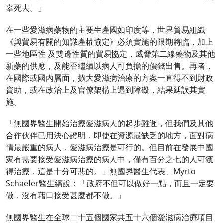
辜死去。」
在一些愛滋病藥物的主要生產國如印度等，世界貿易組織
《與貿易有關的知識產權協定》必須實施的限期將臨，加上
一些地區性 及雙邊性質的貿易協定，威脅第二線藥物及其他
新藥的供應，及能否繼續以病人可負擔的價錢出售。再者，
在國際或國內層面，擴大愛滋病治療的方案一直得不到財政
資助，或在政治上及官僚架構上遇到障礙，結果延誤其實
施。
「無國界醫生開始治療愛滋病人的起步雖遲，但我們及其他
合作伙伴已用決心證明，即使在資源最缺乏的地方，面對病
情最嚴重的病人，愛滋病治療是可行的。但目前在發展中國
家有需要接受愛滋病治療的病人中，僅有百分之七的人可獲
得治療，這是十分可悲的。」無國界醫生代表、Myrto
Schaefer醫生續說：「政府不但可以做好一點，而且一定要
做，沒有藉口接受甚麼都不做。」
無國界醫生在全球二十五個國家共五十六個愛滋病治療項目