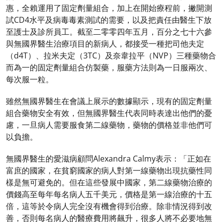
惠，全賴運用了固定劑量組合，加上在開始療程前，撇開測
試CD4水平及病毒毒素測試的需要，以及把責任由醫生下放
至護士及診所員工。截至二零零四年五月，百分之七十六參
與無國界醫生治療項目的新病人，都接受一種把司他夫定
（d4T）、拉米夫定（3TC）及奈韋拉平（NVP）三種藥物合
而為一的固定劑量組合仿製藥，服藥方法則為一日服兩次、
每次服一粒。
雖然無國界醫生在會議上展示的數據顯示，現有的固定劑量
組合藥物安全有效，但無國界醫生代表同時表達出他們的憂
慮，一旦病人需要服食第二線藥物，藥物的價格並非他們可
以負擔。
無國界醫生的愛滋病顧問Alexandra Calmy表示：「正如在
富庶的國家，在貧窮國家的病人對第一線藥物出現抗藥性同
樣是無可避免的。但在這些發展中國家，第二線藥物治療的
價錢高至每年每名病人五千美元，價格是第一線治療的十五
倍，這等於令病人完全沒有機會得到治療。除非情況得到改
善，否則每名病人的醫療費用將飆升，很多人將不必要地無