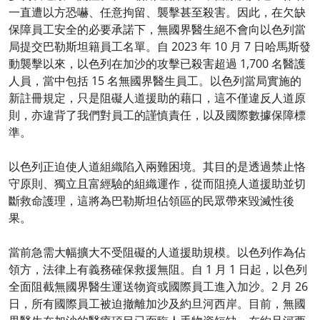
一直遭以方恐嚇、任意拘留、襲擊甚至殺害。因此，在欠缺
保障員工安全的必要承諾下，無國界醫生絕不會向以色列當
局提交巴勒斯坦籍員工名單。自 2023 年 10 月 7 日哈馬斯發
動襲擊以來，以色列在加沙的攻擊已殺害超過 1,700 名醫護
人員，當中包括 15 名無國界醫生員工。以色列當局實施的
新註冊規定，只是阻礙人道援助的藉口，這不僅違反人道原
則，亦違背了我們對員工的謹慎責任，以及國際數據保障標
準。
以色列正迫使人道組織陷入兩難困境。其目的是透過禁止恪
守原則、獨立且富經驗的組織運作，從而阻撓人道援助並切
斷救命護理，這將為巴勒斯坦佔領區的民眾帶來毀滅性後
果。
當前急需大幅擴大不受阻礙的人道援助規模。以色列作為佔
領方，法律上有義務確保救援無阻。自 1 月 1 日起，以色列
全面阻截無國界醫生運送物資或國際員工進入加沙。2 月 26
日，所有國際員工被迫撤離加沙及約旦河西岸。目前，無國