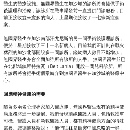
醫生的醫療設施。無國界醫生在加沙城的診所將會提供手術
後護理和治療，該診所在戰事爆發前一直提供門診服務，目
前正接收愈來愈多的病人，上星期便接收了十七宗新症個
案。
無國界醫生在加沙南部汗尤尼斯的另一間手術後護理診所，
便於上星期接收了三十一名新病人。目前我們正計劃在戰火
猛烈的加沙北部開設多一間診所，鑑於病人數目不斷增加，
無國界醫生亦會全面加強所有診所的人手。 無國界醫生並已
在北部城鎮拜特拉瓦（Beit Lahia）開設一間兒科診所。所
有診所將會把手術個案轉介到無國界醫生在加沙城的醫療中
心。
回應精神健康的需要
隨著多兩名心理專家加入醫療隊，無國界醫生現有的精神健
康服務將進一步擴展。我們發現前線醫護人員，包括救護車
司機、醫護人員和急救醫護人員，都有精神健康方面的特殊
需要。羅德麗格斯說︰「他們往往是衝突中被忽略的一群，