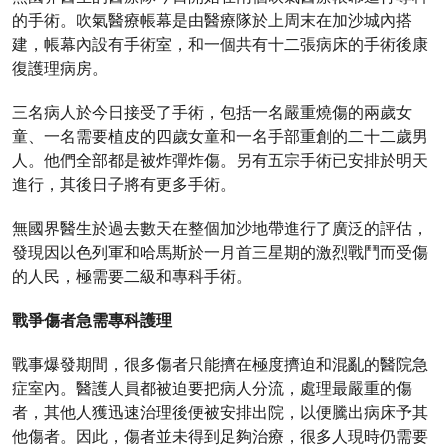
的手術。吹氣醫療帳幕是由醫療隊於上周末在加沙城內搭
建，帳幕內設有手術室，和一個共有十二張病床的手術後康
復護理病房。
三名病人於今日接受了手術，包括一名嚴重燒傷的兩歲女
童、一名需要植皮的四歲女童和一名手部重創的二十二歲男
人。他們全部都是被炸彈炸傷。另有五宗手術已安排於明天
進行，其後日子將有更多手術。
無國界醫生於過去數天在整個加沙地帶進行了廣泛的評估，
發現因以色列軍和哈馬斯於一月首三星期的激烈戰鬥而受傷
的人民，極需要二級和專科手術。
戰爭傷者急需專科護理
戰事爆發期間，很多傷者只能擠在極度擠迫和混亂的醫院急
症室內。醫護人員都被迫要把病人分流，處理最嚴重的傷
者，其他人獲迅速治理後便被安排出院，以便騰出病床予其
他傷者。因此，傷者並未得到足夠治療，很多人現時仍需要