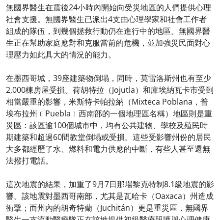
無國界醫生在震後24小時內開始向受災地區的人們提供心理
社會支援。無國界醫生已派出4支由心理學家和社會工作者
組成的隊伍，到幾個拯救行動仍在進行中的地區。無國界醫
生正在幫助家庭應對和克服當前的危機，並加強災民面對心
理壓力如此具大的情況的能力。
在墨西哥城，39座建築物倒塌，同時，莫雷洛斯州也有至少
2,000棟房屋受損。荷胡特拉（Jojutla）和庫埃納瓦卡市受到
相當嚴重的影響，米斯特卡帕拉納（Mixteca Poblana，普
埃布拉州﹝Puebla﹞西南部的一個地理區名稱）地區則是重
災區：該區逾100個城市中，均有公共建物、學校及殖民時
期建築和超過60間教堂倒塌或受損。這些受影響州份的居民
大多都經歷了水、燃料和電力供應的中斷，有些人甚至還無
法撥打電話。
這次地震的結果，加重了9月7日那場黎克特制8.1級地震的影
響。該地震對墨西哥南部，尤其是瓦哈卡（Oaxaca）州造成
衝擊；而州內的胡奇特蘭（Juchitán）更是重災區，無國界
醫生一支流動醫療隊正在該地提供初級醫療照護與心理健康