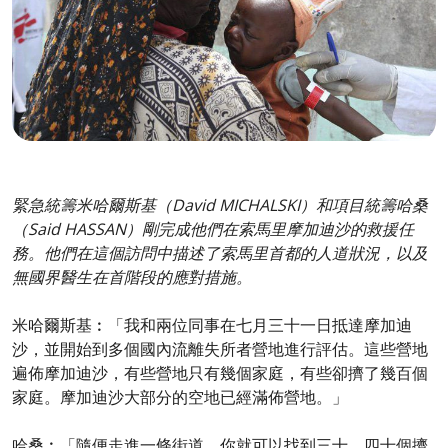
緊急統籌米哈爾斯基（David MICHALSKI）和項目統籌哈桑
（Said HASSAN）剛完成他們在索馬里摩加迪沙的救援任
務。他們在這個訪問中描述了索馬里首都的人道狀況，以及
無國界醫生在首階段的應對措施。
米哈爾斯基︰「我和兩位同事在七月三十一日抵達摩加迪
沙，並開始到多個國內流離失所者營地進行評估。這些營地
遍佈摩加迪沙，有些營地只有幾個家庭，有些卻擠了幾百個
家庭。摩加迪沙大部分的空地已經滿佈營地。」
哈桑︰「隨便走進一條街道，你就可以找到三十、四十個擠