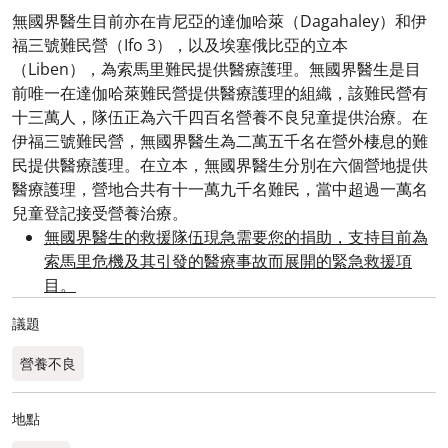
無國界醫生目前亦在肯尼亞的達伽哈萊（Dagahaley）和伊
福三號難民營（Ifo 3），以及埃塞俄比亞的立本
（Liben），為索馬里難民提供醫療護理。無國界醫生是目
前唯一在達伽哈萊難民營提供醫療護理的組織，該難民營有
十三萬人，隊伍正為六千四百名營養不良兒童提供治療。在
伊福三號難民營，無國界醫生為二萬五千名在營外棲息的難
民提供醫療護理。在立本，無國界醫生分別在六個營地提供
醫療護理，營地合共有十一萬九千名難民，當中超過一萬名
兒童登記接受營養治療。
無國界醫生的救援隊伍現急需要您的捐助，支持目前為
索馬里危機及其引發的醫療事故而展開的緊急救援項
目。
議題
營養不良
地點