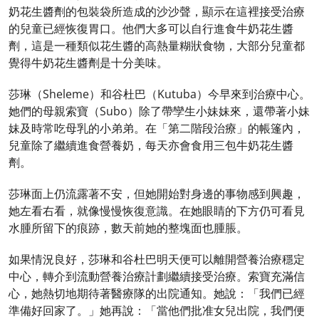
奶花生醬劑的包裝袋所造成的沙沙聲，顯示在這裡接受治療
的兒童已經恢復胃口。他們大多可以自行進食牛奶花生醬
劑，這是一種類似花生醬的高熱量糊狀食物，大部分兒童都
覺得牛奶花生醬劑是十分美味。
莎琳（Sheleme）和谷杜巴（Kutuba）今早來到治療中心。
她們的母親索寶（Subo）除了帶孿生小妹妹來，還帶著小妹
妹及時常吃母乳的小弟弟。在「第二階段治療」的帳篷內，
兒童除了繼續進食營養奶，每天亦會食用三包牛奶花生醬
劑。
莎琳面上仍流露著不安，但她開始對身邊的事物感到興趣，
她左看右看，就像慢慢恢復意識。在她眼睛的下方仍可看見
水腫所留下的痕跡，數天前她的整塊面也腫脹。
如果情況良好，莎琳和谷杜巴明天便可以離開營養治療穩定
中心，轉介到流動營養治療計劃繼續接受治療。索寶充滿信
心，她熱切地期待著醫療隊的出院通知。她說：「我們已經
準備好回家了。」她再說：「當他們批准女兒出院，我們便