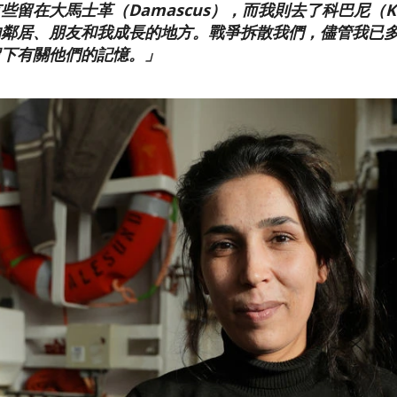
些留在大馬士革（Damascus），而我則去了科巴尼（K
的鄰居、朋友和我成長的地方。戰爭拆散我們，儘管我已
留下有關他們的記憶。」