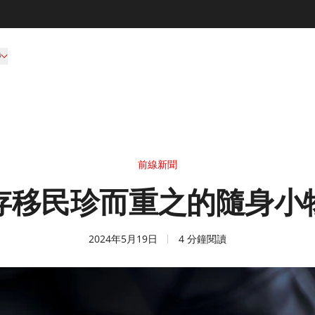
持
前線新聞
存移民珍而重之的隨身小
2024年5月19日
4 分鐘閱讀