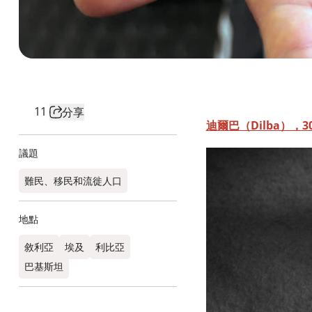
11
分享
迪爾巴（Dilba），
議題
難民、移民和流徙人口
地點
敘利亞
埃及
利比亞
巴基斯坦