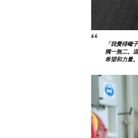
「我覺得蠍
獨一無二。
希望和力量