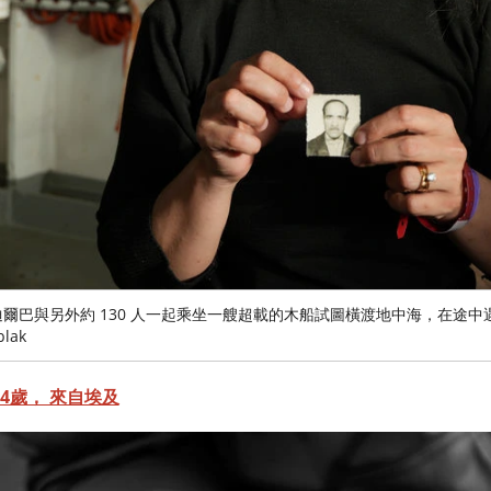
5 日，迪爾巴與另外約 130 人一起乘坐一艘超載的木船試圖橫渡地中海，在
lak
24歲， 來自埃及